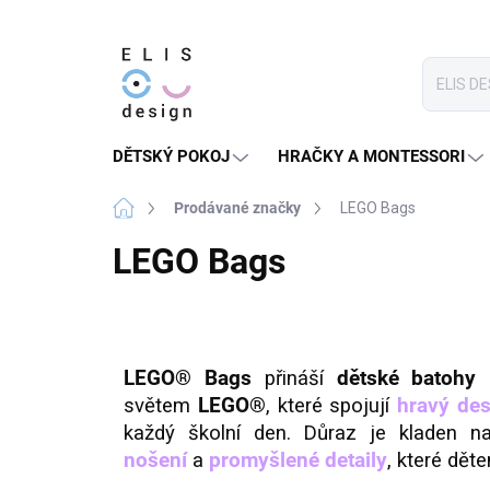
Přejít
na
obsah
DĚTSKÝ POKOJ
HRAČKY A MONTESSORI
Domů
Prodávané značky
LEGO Bags
LEGO Bags
LEGO® Bags
přináší
dětské batohy
světem
LEGO®
, které spojují
hravý des
každý školní den. Důraz je kladen 
nošení
a
promyšlené detaily
, které dět