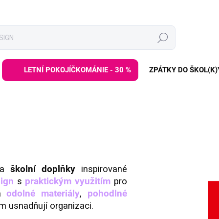
Hledat
LETNÍ POKOJÍČKOMÁNIE - 30 %
ZPÁTKY DO ŠKOL(K)
a
školní doplňky
inspirované
ign
s
praktickým využitím
pro
na
odolné materiály
,
pohodlné
em usnadňují organizaci.