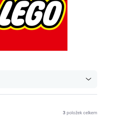
3
položek celkem