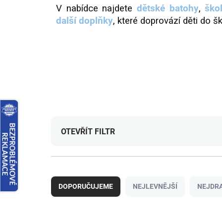
V nabídce najdete
dětské batohy
,
ško
další doplňky
, které doprovází děti do šk
OTEVŘÍT FILTR
Ř
a
DOPORUČUJEME
NEJLEVNĚJŠÍ
NEJDRA
z
e
n
V