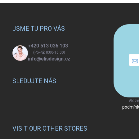
Z
á
p
a
JSME TU PRO VÁS
t
í
+420 513 036 103
(Po-Pá: 8:00-16:00)
info@elisdesign.cz
SLEDUJTE NÁS
Vlože
podmínk
VISIT OUR OTHER STORES