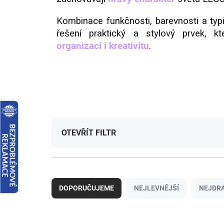
Kombinace funkčnosti, barevnosti a typ
řešení praktický a stylový prvek, k
organizaci i kreativitu
.
OTEVŘÍT FILTR
Ř
a
DOPORUČUJEME
NEJLEVNĚJŠÍ
NEJDRA
z
e
n
V