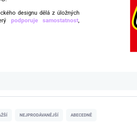
ického designu dělá z úložných
terý
podporuje samostatnost
,
ŽŠÍ
NEJPRODÁVANĚJŠÍ
ABECEDNĚ