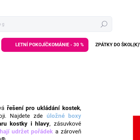
Hledat
LETNÍ POKOJÍČKOMÁNIE - 30 %
ZPÁTKY DO ŠKOL(K)
avá
řešení pro ukládání kostek
,
oji. Najdete zde
úložné boxy
ru kostky i hlavy
, zásuvkové
ají udržet pořádek
a zároveň
O®.