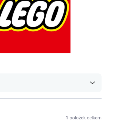
1
položek celkem