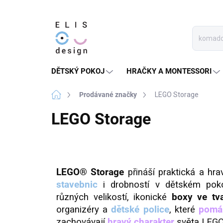
Přejít
na
obsah
DĚTSKÝ POKOJ
HRAČKY A MONTESSORI
Domů
Prodávané značky
LEGO Storage
LEGO Storage
LEGO® Storage
přináší praktická a hr
stavebnic
i drobností v dětském pok
různých velikostí, ikonické
boxy ve tva
organizéry a
dětské police
, které
pomáh
zachovávají
hravý charakter
světa LEG