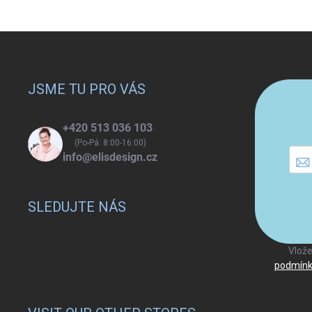
Z
á
p
a
JSME TU PRO VÁS
t
í
+420 513 036 103
(Po-Pá: 8:00-16:00)
info@elisdesign.cz
SLEDUJTE NÁS
Vlože
podmínk