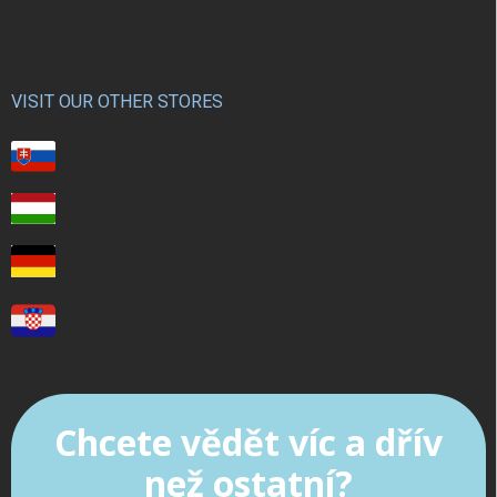
VISIT OUR OTHER STORES
Chcete vědět víc a dřív
než ostatní?