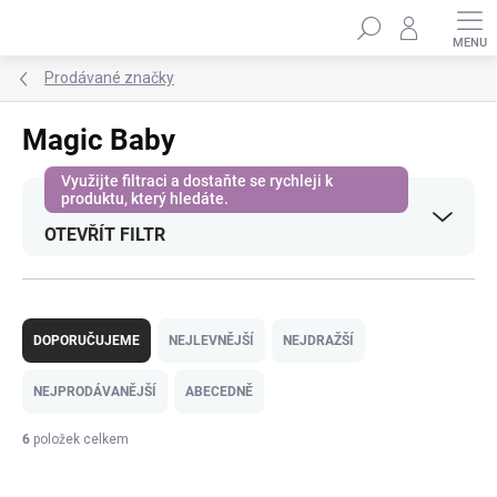
Přejít
Hledat
na
obsah
Prodávané značky
Magic Baby
OTEVŘÍT FILTR
Ř
a
DOPORUČUJEME
NEJLEVNĚJŠÍ
NEJDRAŽŠÍ
z
e
NEJPRODÁVANĚJŠÍ
ABECEDNĚ
n
í
6
položek celkem
p
V
r