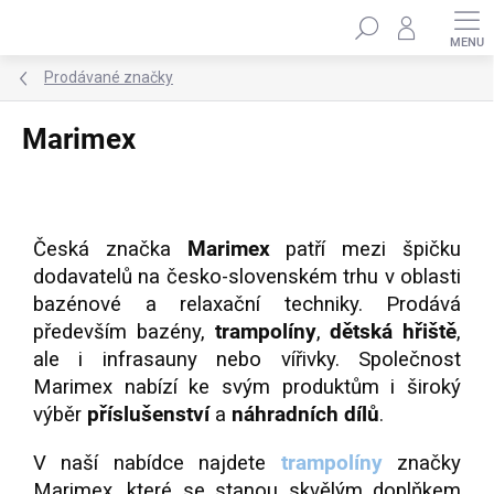
Přejít
Hledat
na
obsah
Prodávané značky
Marimex
Česká značka
Marimex
patří mezi špičku
dodavatelů na česko-slovenském trhu v oblasti
bazénové a relaxační techniky. Prodává
především bazény,
trampolíny
,
dětská hřiště
,
ale i infrasauny nebo vířivky. Společnost
Marimex nabízí ke svým produktům i široký
výběr
příslušenství
a
náhradních dílů
.
V naší nabídce najdete
trampolíny
značky
Marimex, které se stanou skvělým doplňkem