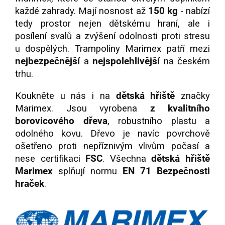
každé zahrady. Mají nosnost až
150 kg
- nabízí
tedy prostor nejen dětskému hraní, ale i
posílení svalů a zvýšení odolnosti proti stresu
u dospělých. Trampolíny Marimex patří mezi
nejbezpečnější
a
nejspolehlivější
na českém
trhu.
Koukněte u nás i na
dětská hřiště
značky
Marimex. Jsou vyrobena
z kvalitního
borovicového dřeva
, robustního plastu a
odolného kovu. Dřevo je navíc povrchově
ošetřeno proti nepříznivým vlivům počasí a
nese certifikaci
FSC
. Všechna
dětská hřiště
Marimex
splňují normu
EN 71 Bezpečnosti
hraček
.