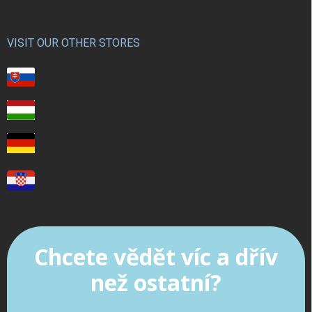
VISIT OUR OTHER STORES
Chcete vědět víc a dřív
než ostatní?