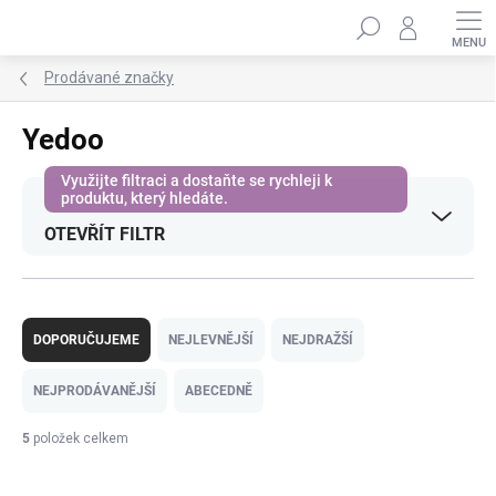
Přejít
Hledat
na
obsah
Prodávané značky
Yedoo
OTEVŘÍT FILTR
Ř
a
DOPORUČUJEME
NEJLEVNĚJŠÍ
NEJDRAŽŠÍ
z
e
NEJPRODÁVANĚJŠÍ
ABECEDNĚ
n
í
5
položek celkem
p
V
r