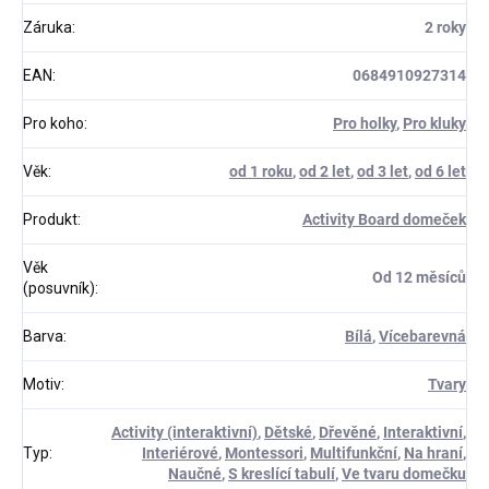
Záruka
:
2 roky
EAN
:
0684910927314
Pro koho
:
Pro holky
,
Pro kluky
Věk
:
od 1 roku
,
od 2 let
,
od 3 let
,
od 6 let
Produkt
:
Activity Board domeček
Věk
Od 12 měsíců
(posuvník)
:
Barva
:
Bílá
,
Vícebarevná
Motiv
:
Tvary
Activity (interaktivní)
,
Dětské
,
Dřevěné
,
Interaktivní
,
Typ
:
Interiérové
,
Montessori
,
Multifunkční
,
Na hraní
,
Naučné
,
S kreslící tabulí
,
Ve tvaru domečku