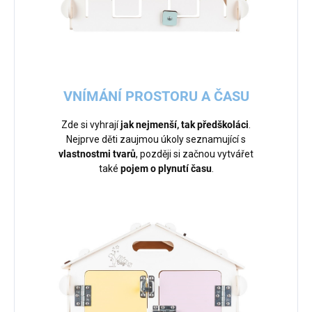
VNÍMÁNÍ PROSTORU A ČASU
Zde si vyhrají
jak nejmenší, tak předškoláci
.
Nejprve děti zaujmou úkoly seznamující s
vlastnostmi tvarů
, později si začnou vytvářet
také
pojem o plynutí času
.