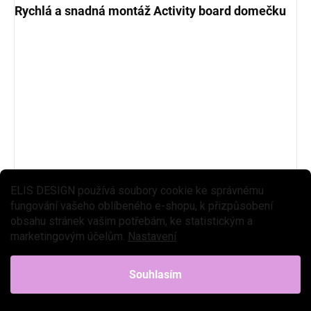
Rychlá a snadná montáž Activity board domečku
ELIS DESIGN používá soubory cookie ke správnému
fungování vašeho oblíbeného e-shopu, k přizpůsobení
obsahu stránek vašim potřebám, ke statistickým a
marketingovým účelům.
Nastavení
Souhlasím