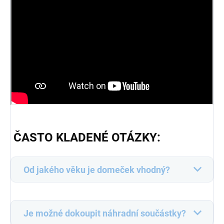
ČASTO KLADENÉ OTÁZKY:
Od jakého věku je domeček vhodný?
Je možné dokoupit náhradní součástky?