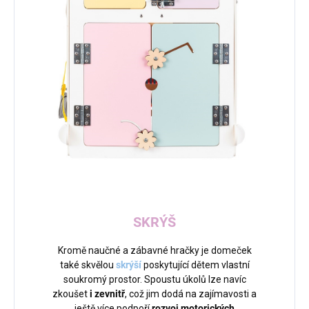
SKRÝŠ
Kromě naučné a zábavné hračky je domeček
také skvělou
skrýší
poskytující dětem vlastní
soukromý prostor. Spoustu úkolů lze navíc
zkoušet
i zevnitř
, což jim dodá na zajímavosti a
ještě více podpoří
rozvoj motorických