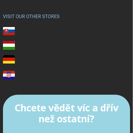
VISIT OUR OTHER STORES
Chcete vědět víc a dřív
než ostatní?