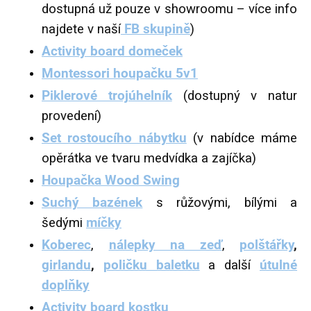
dostupná už pouze v showroomu – více info
najdete v naší
FB skupině
)
Activity board domeček
Montessori houpačku 5v1
Piklerové trojúhelník
(dostupný v natur
provedení)
Set rostoucího nábytku
(v nabídce máme
opěrátka ve tvaru medvídka a zajíčka)
Houpačka Wood Swing
Suchý bazének
s růžovými, bílými a
šedými
míčky
Koberec
,
nálepky na zeď
,
polštářky
,
girlandu
,
poličku baletku
a další
útulné
doplňky
Activity board kostku