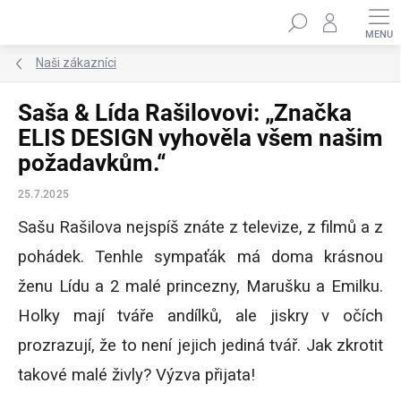
Přejít
Hledat
na
obsah
Naši zákazníci
Saša & Lída Rašilovovi: „Značka
ELIS DESIGN vyhověla všem našim
požadavkům.“
25.7.2025
Sašu Rašilova nejspíš znáte z televize, z filmů a z
pohádek. Tenhle sympaťák má doma krásnou
ženu Lídu a 2 malé princezny, Marušku a Emilku.
Holky mají tváře andílků, ale jiskry v očích
prozrazují, že to není jejich jediná tvář. Jak zkrotit
takové malé živly? Výzva přijata!