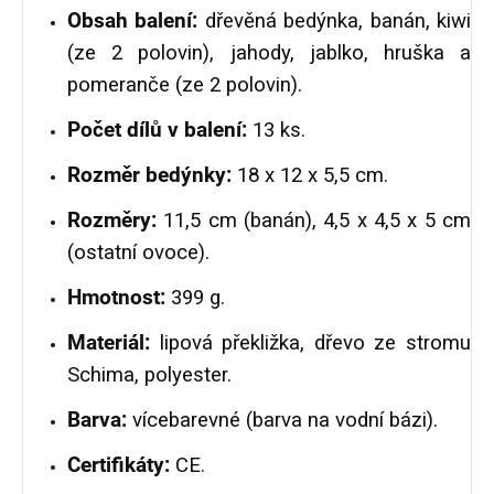
Obsah balení:
dřevěná bedýnka, banán, kiwi
(ze 2 polovin), jahody, jablko, hruška a
pomeranče (ze 2 polovin).
Počet dílů v balení:
13 ks.
Rozměr bedýnky:
18 x 12 x 5,5 cm.
Rozměry:
11,5 cm (banán), 4,5 x 4,5 x 5 cm
(ostatní ovoce).
Hmotnost:
399 g.
Materiál:
lipová překližka, dřevo ze stromu
Schima, polyester.
Barva:
vícebarevné (barva na vodní bázi).
Certifikáty:
CE.