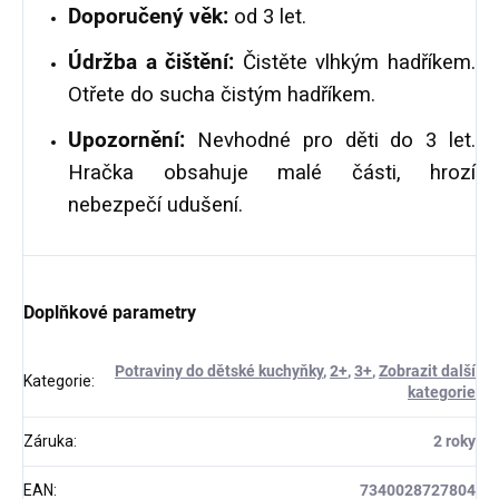
Doporučený věk:
od 3 let.
Údržba a čištění:
Čistěte vlhkým hadříkem.
Otřete do sucha čistým hadříkem.
Upozornění:
Nevhodné pro děti do 3 let.
Hračka obsahuje malé části, hrozí
nebezpečí udušení.
Doplňkové parametry
Potraviny do dětské kuchyňky
,
2+
,
3+
,
Zobrazit další
Kategorie
:
kategorie
Záruka
:
2 roky
EAN
:
7340028727804