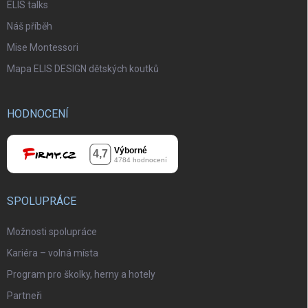
ELIS talks
Náš příběh
Mise Montessori
Mapa ELIS DESIGN dětských koutků
HODNOCENÍ
SPOLUPRÁCE
Možnosti spolupráce
Kariéra – volná místa
Program pro školky, herny a hotely
Partneři