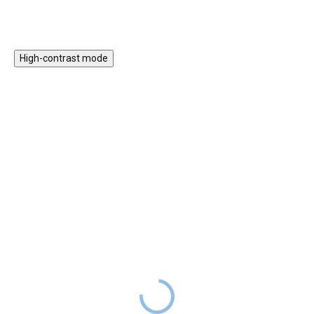
kavárnu, obchůdek či kuchyňku.
High-contrast mode
★★★★★ TOP
★★★★★ TOP
Dětský toustovač s
Dětský mixér s
příslušenstvím
výměnnými nástavci a
příslušenstvím
599 Kč
SKLADEM
599 Kč
SKLADEM