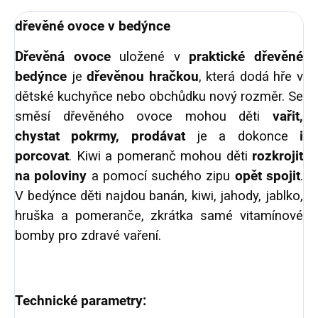
dřevěné ovoce v bedýnce
Dřevěná ovoce
uložené v
praktické dřevěné
bedýnce
je
dřevěnou hračkou
, která dodá hře v
dětské kuchyňce nebo obchůdku nový rozměr. Se
směsí dřevěného ovoce mohou děti
vařit,
chystat pokrmy, prodávat
je a dokonce
i
porcovat
. Kiwi a pomeranč mohou děti
rozkrojit
na poloviny
a pomocí suchého zipu
opět spojit
.
V bedýnce děti najdou banán, kiwi, jahody, jablko,
hruška a pomeranče, zkrátka samé vitamínové
bomby pro zdravé vaření.
Technické parametry: