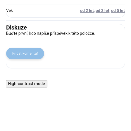
Věk
:
od 2 let
,
od 3 let
,
od 5 let
Diskuze
Buďte první, kdo napíše příspěvek k této položce.
Přidat komentář
High-contrast mode