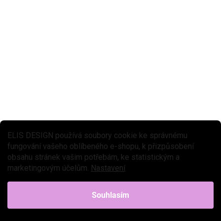
ELIS DESIGN používá soubory cookie ke správnému
fungování vašeho oblíbeného e-shopu, k přizpůsobení
obsahu stránek vašim potřebám, ke statistickým a
marketingovým účelům.
Nastavení
★★★★ PREMIUM
Souhlasím
SKLADEM DO 2-6 TÝDNŮ
Vejce 6 ks KID'S HUB