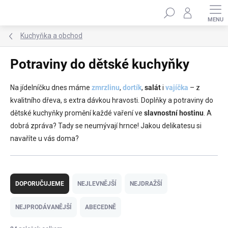
Přejít
Hledat
na
obsah
Kuchyňka a obchod
Potraviny do dětské kuchyňky
Na jídelníčku dnes máme
zmrzlinu
,
dortík
,
salát
i
vajíčka
– z
kvalitního dřeva, s extra dávkou hravosti. Doplňky a potraviny do
dětské kuchyňky promění každé vaření ve
slavnostní hostinu
. A
dobrá zpráva? Tady se neumývají hrnce! Jakou delikatesu si
navaříte u vás doma?
Ř
a
DOPORUČUJEME
NEJLEVNĚJŠÍ
NEJDRAŽŠÍ
z
e
NEJPRODÁVANĚJŠÍ
ABECEDNĚ
n
í