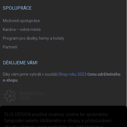
SPOLUPRÁCE
Možnosti spolupráce
Kariéra – volná místa
Program pro školky, herny a hotely
Partneři
DĚKUJEME VÁM!
Díky vám jsme vyhráli v soutěži
Shop roku 2023
Cenu udržitelného
e-shopu
.
ELIS DESIGN používá soubory cookie ke správnému
fungování vašeho oblíbeného e-shopu, k přizpůsobení
obsahu stránek vašim potřebám, ke statistickým a