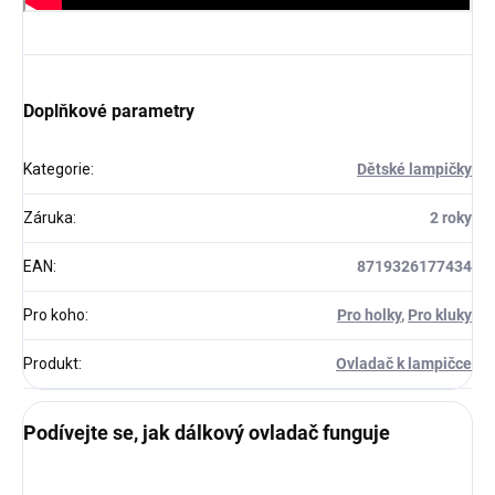
Doplňkové parametry
Kategorie
:
Dětské lampičky
Záruka
:
2 roky
EAN
:
8719326177434
Pro koho
:
Pro holky
,
Pro kluky
Produkt
:
Ovladač k lampičce
Podívejte se, jak dálkový ovladač funguje