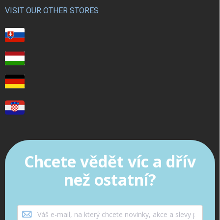
VISIT OUR OTHER STORES
Chcete vědět víc a dřív
než ostatní?