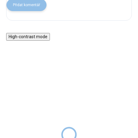
Přidat komentář
High-contrast mode
ZPÁTKY DO
Dětská silikonová svítilna
ŠKOL(K)Y
2v1 Žralok
Uspávací projektor
499 Kč
SKLADEM
medvídek