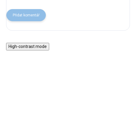
Přidat komentář
High-contrast mode
★★★★
Dřevěné pexeso -
PREMIUM
Včeličky
Kinetický písek s