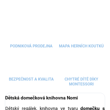
DETAILNÍ INFORMACE
bílá barva
v kombinaci s přírodním dřevem je
vhodná
do každého dětského pokojíčku
ZEPTAT SE
HLÍDAT
holčiček i chlapců.
Pro dokonalé sladění dětského
interiéru můžete knihovnu doplnit dalším
nábytkem z kolekce Nomi.
PODNIKOVÁ PRODEJNA
MAPA HERNÍCH KOUTKŮ
BEZPEČNOST A KVALITA
CHYTRÉ DÍTĚ DÍKY
MONTESSORI
Dětská domečková knihovna Nomi
Dětský regálek, knihovna ve tvaru
domečku s