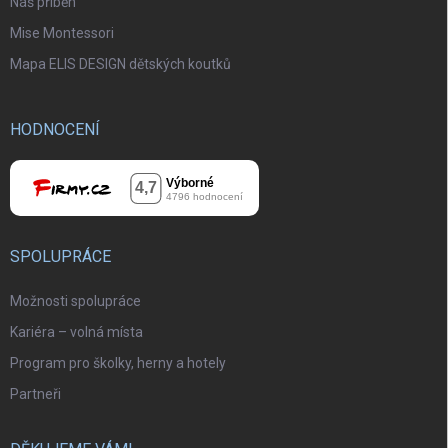
Náš příběh
Mise Montessori
Mapa ELIS DESIGN dětských koutků
HODNOCENÍ
SPOLUPRÁCE
Možnosti spolupráce
Kariéra – volná místa
Program pro školky, herny a hotely
Partneři