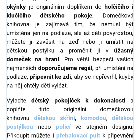
okýnky
je originálním doplňkem do
holčičího i
klučičího dětského pokoje
. Domečková
knihovna je zajímavá tím, že nemusí být
umístěna jen na podlaze, ale až děti povyrostou,
můžete ji zavěsit na zeď nebo ji umístit na
dětskou postýlku a proměnit ji v
úžasný
domeček na hraní
. Pro větší bezpečí vašich
nejmenších
doporučujeme regál,
při umístění na
podlaze,
připevnit ke zdi
, aby se nepřevrhl, kdyby
na něj chtěly děti vylézt.
Vylaďte
dětský pokojíček k dokonalosti
a
doplňte tuto originální domečkovou
knihovnu
dětskou skříní
,
komodou
,
dětskou
postýlkou
nebo
policí
ve stejném designu.
Přikoupit můžete i
přebalovací pult
k připevnění