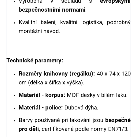
Vyrobena v souladu s
evropskými
bezpečnostními normami
.
Kvalitní balení, kvalitní logistika, podrobný
montážní návod.
Technické parametry:
Rozměry knihovny (regálku):
40 x 74 x 120
cm (délka x šířka x výška).
Materiál - korpus:
MDF desky v bílém laku.
Materiál - police:
Dubová dýha.
Barvy používané při lakování jsou
bezpečné
pro děti
, certifikované podle normy EN71/3.