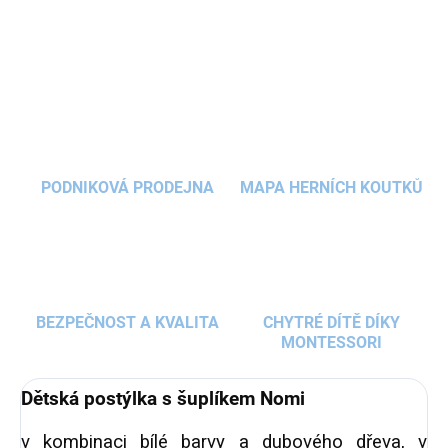
DETAILNÍ INFORMACE
Pro dokonalé sladění dětského interiéru můžete
dětskou postýlku doplnit dalším nábytkem z
ZEPTAT SE
HLÍDAT
kolekce Nomi.
PODNIKOVÁ PRODEJNA
MAPA HERNÍCH KOUTKŮ
BEZPEČNOST A KVALITA
CHYTRÉ DÍTĚ DÍKY
MONTESSORI
Dětská postýlka
s šuplíkem Nomi
v kombinaci bílé barvy a dubového dřeva, v