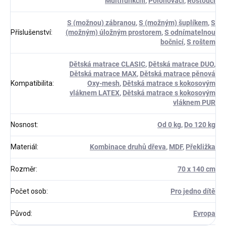
Multifunkční
,
Polohovací
,
Rostoucí
S (možnou) zábranou
,
S (možným) šuplíkem
,
S
Příslušenství
:
(možným) úložným prostorem
,
S odnímatelnou
bočnicí
,
S roštem
Dětská matrace CLASIC
,
Dětská matrace DUO
,
Dětská matrace MAX
,
Dětská matrace pěnová
Kompatibilita
:
Oxy-mesh
,
Dětská matrace s kokosovým
vláknem LATEX
,
Dětská matrace s kokosovým
vláknem PUR
Nosnost
:
Od 0 kg
,
Do 120 kg
Materiál
:
Kombinace druhů dřeva
,
MDF
,
Překližka
Rozměr
:
70 x 140 cm
Počet osob
:
Pro jedno dítě
Původ
:
Evropa