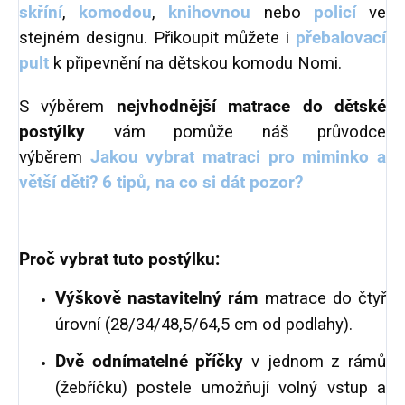
skříní
,
komodou
,
knihovnou
nebo
policí
ve
stejném designu. Přikoupit můžete i
přebalovací
pult
k připevnění na dětskou komodu Nomi.
S výběrem
nejvhodnější matrace do dětské
postýlky
vám pomůže náš průvodce
výběrem
Jakou vybrat matraci pro miminko a
větší děti? 6 tipů, na co si dát pozor?
Proč vybrat tuto postýlku:
Výškově nastavitelný rám
matrace do čtyř
úrovní (28/34/48,5/64,5 cm od podlahy).
Dvě odnímatelné příčky
v jednom z rámů
(žebříčku) postele umožňují volný vstup a