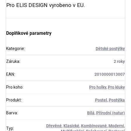
Pro ELIS DESIGN vyrobeno v EU.
Doplňkové parametry
Kategorie
:
Dětské postýlky
Záruka
:
2 roky
EAN
:
2010000013007
Pro koho
:
Pro holky
,
Pro kluky
Produkt
:
Postel
,
Postýlka
Barva
:
Bílá
,
Přírodní (natur)
Dřevěné
,
Klasické
,
Kombinované
,
Moderní
,
Typ
: