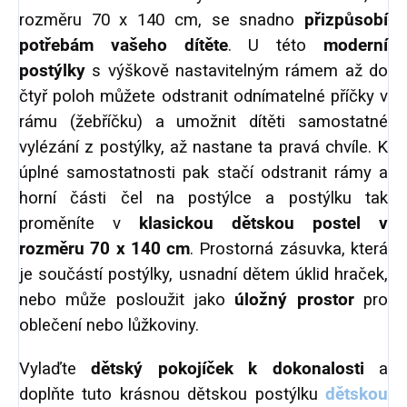
rozměru 70 x 140 cm, se snadno
přizpůsobí
potřebám vašeho dítěte
. U této
moderní
postýlky
s výškově nastavitelným rámem až do
čtyř poloh můžete odstranit odnímatelné příčky v
rámu (žebříčku) a umožnit dítěti samostatné
vylézání z postýlky, až nastane ta pravá chvíle. K
úplné samostatnosti pak stačí odstranit rámy a
horní části čel na postýlce a postýlku tak
proměníte v
klasickou dětskou postel v
rozměru 70 x 140 cm
. Prostorná zásuvka, která
je součástí postýlky, usnadní dětem úklid hraček,
nebo může posloužit jako
úložný prostor
pro
oblečení nebo lůžkoviny.
Vylaďte
dětský pokojíček k dokonalosti
a
doplňte tuto krásnou dětskou postýlku
dětskou