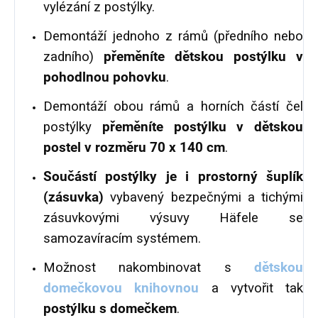
vylézání z postýlky.
Demontáží jednoho z rámů (předního nebo
zadního)
přeměníte dětskou postýlku v
pohodlnou pohovku
.
Demontáží obou rámů a horních částí čel
postýlky
přeměníte postýlku v dětskou
postel v rozměru 70 x 140 cm
.
Součástí postýlky je i prostorný šuplík
(zásuvka)
vybavený bezpečnými a tichými
zásuvkovými výsuvy Häfele se
samozavíracím systémem.
Možnost nakombinovat s
dětskou
domečkovou knihovnou
a vytvořit tak
postýlku s domečkem
.