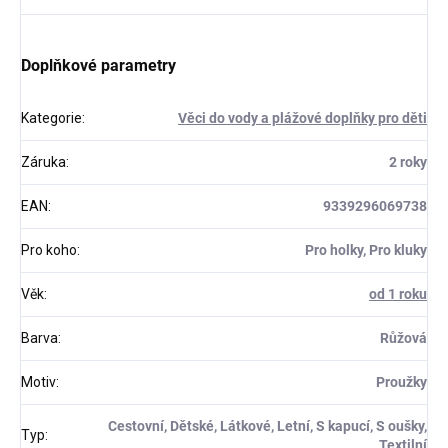
Doplňkové parametry
Kategorie
:
Věci do vody a plážové doplňky pro děti
Záruka
:
2 roky
EAN
:
9339296069738
Pro koho
:
Pro holky, Pro kluky
Věk
:
od 1 roku
Barva
:
Růžová
Motiv
:
Proužky
Cestovní, Dětské, Látkové, Letní, S kapucí, S oušky,
Typ
:
Textilní