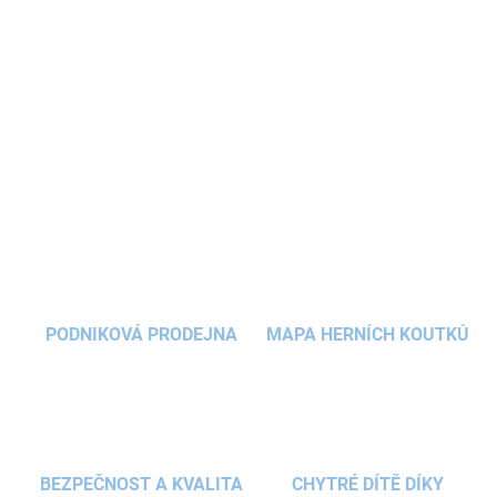
Dětská osuška
ve tvaru
ponča s kapucí
je
praktický letní doplněk po koupání
u moře i u
bazénu
.
DETAILNÍ INFORMACE
ZEPTAT SE
HLÍDAT
PODNIKOVÁ PRODEJNA
MAPA HERNÍCH KOUTKŮ
BEZPEČNOST A KVALITA
CHYTRÉ DÍTĚ DÍKY