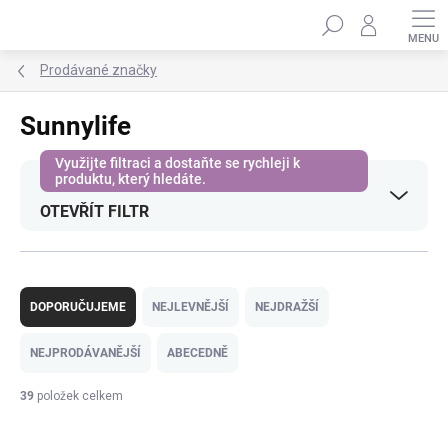
Přejít
Hledat
na
obsah
Prodávané značky
Sunnylife
OTEVŘÍT FILTR
Ř
a
DOPORUČUJEME
NEJLEVNĚJŠÍ
NEJDRAŽŠÍ
z
e
NEJPRODÁVANĚJŠÍ
ABECEDNĚ
n
í
39
položek celkem
p
V
r