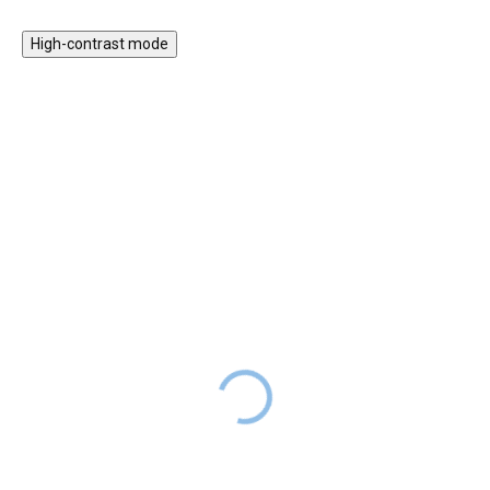
High-contrast mode
HURÁ VEN
HURÁ VEN
NELZE
NELZE
UPLATNIT
UPLATNIT
SLEVOVÝ KÓD
SLEVOVÝ KÓD
Dětská plovací vesta 2-3
Dětská plovací vesta 1-2
roky - khaki pruhy
roky - třešně
799 Kč
799 Kč
1 149 Kč
SKLADEM
1 149 Kč
SKLADEM