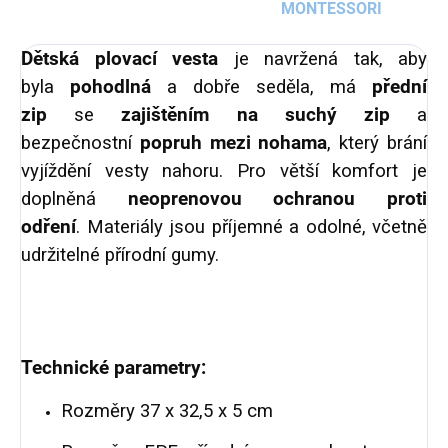
MONTESSORI
Dětská plovací vesta
je navržená tak, aby
byla
pohodlná
a dobře seděla, má
přední
zip
se
zajištěním na suchý zip
a
bezpečnostní
popruh mezi nohama
, který brání
vyjíždění vesty nahoru. Pro větší komfort je
doplněná
neoprenovou ochranou proti
odření
.
Materiály jsou příjemné a odolné, včetně
udržitelné přírodní gumy.
Technické parametry:
Rozměry 37 x 32,5 x 5 cm