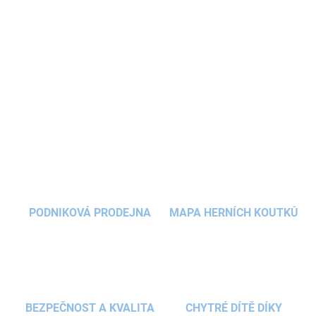
Dětská plovací vesta
pomáhá dětem získat větší
jistotu ve vodě
při hraní i prvních plaveckých
pokusech.
DETAILNÍ INFORMACE
ZEPTAT SE
HLÍDAT
PODNIKOVÁ PRODEJNA
MAPA HERNÍCH KOUTKŮ
BEZPEČNOST A KVALITA
CHYTRÉ DÍTĚ DÍKY