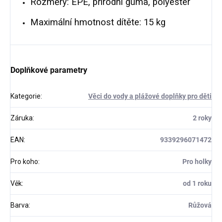
Rozměry: EPE, přírodní guma, polyester
Maximální hmotnost dítěte: 15 kg
Doplňkové parametry
Kategorie
:
Věci do vody a plážové doplňky pro děti
Záruka
:
2 roky
EAN
:
9339296071472
Pro koho
:
Pro holky
Věk
:
od 1 roku
Barva
:
Růžová