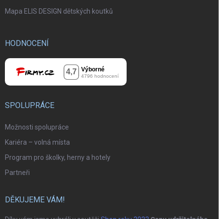
Mapa ELIS DESIGN dětských koutků
HODNOCENÍ
SPOLUPRÁCE
Možnosti spolupráce
Kariéra – volná místa
Program pro školky, herny a hotely
Partneři
DĚKUJEME VÁM!