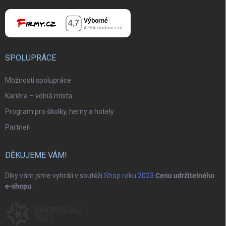
SPOLUPRÁCE
Možnosti spolupráce
Kariéra – volná místa
Program pro školky, herny a hotely
Partneři
DĚKUJEME VÁM!
Díky vám jsme vyhráli v soutěži
Shop roku 2023
Cenu udržitelného
e-shopu
.