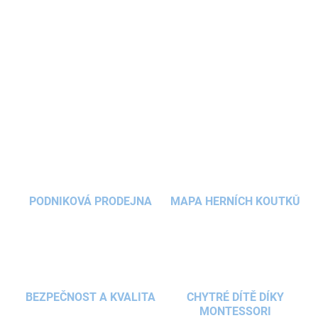
Dětská plovací vesta
poskytuje malým plavcům
větší pocit
jistoty
při pobytu ve vodě i při prvních plaveckých pokusech.
Pohodlný střih,
bezpečnostní popruh
mezi nohama a
měkká
neoprenová ochrana
zajišťují komfort i bezpečné nošení.
DETAILNÍ INFORMACE
ZEPTAT SE
HLÍDAT
PODNIKOVÁ PRODEJNA
MAPA HERNÍCH KOUTKŮ
BEZPEČNOST A KVALITA
CHYTRÉ DÍTĚ DÍKY
MONTESSORI