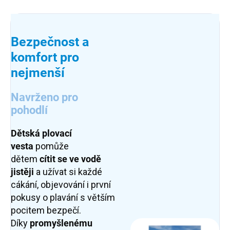
Bezpečnost a
komfort pro
nejmenší
Navrženo pro
pohodlí
Dětská plovací
vesta
pomůže
dětem
cítit se ve vodě
jistěji
a užívat si každé
cákání, objevování i první
pokusy o plavání s větším
pocitem bezpečí.
Díky
promyšlenému