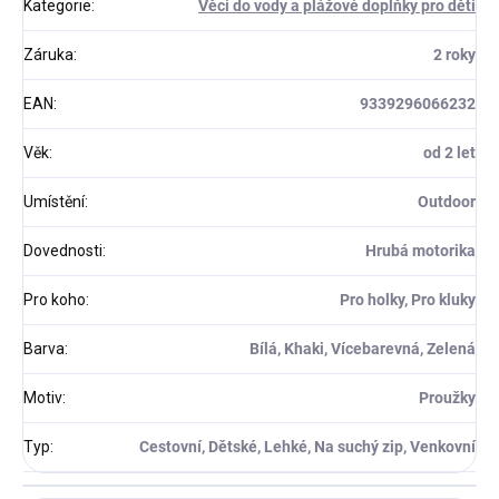
Kategorie
:
Věci do vody a plážové doplňky pro děti
Záruka
:
2 roky
EAN
:
9339296066232
Věk
:
od 2 let
Umístění
:
Outdoor
Dovednosti
:
Hrubá motorika
Pro koho
:
Pro holky, Pro kluky
Barva
:
Bílá, Khaki, Vícebarevná, Zelená
Motiv
:
Proužky
Typ
:
Cestovní, Dětské, Lehké, Na suchý zip, Venkovní