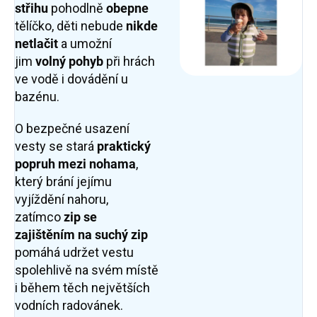
střihu
pohodlně
obepne
tělíčko, děti nebude
nikde
netlačit
a umožní
jim
volný pohyb
při hrách
ve vodě i dovádění u
bazénu.
O bezpečné usazení
vesty se stará
praktický
popruh mezi nohama
,
který brání jejímu
vyjíždění nahoru,
zatímco
zip se
zajištěním na suchý zip
pomáhá udržet vestu
spolehlivě na svém místě
i během těch největších
vodních radovánek.