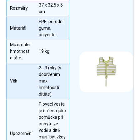
37 x 32,5 x 5
Rozměry
cm
EPE, přírodní
Materiál
guma,
polyester
Maximální
hmotnost
19 kg
dítěte
2 - 3 roky (s
dodržením
Věk
max.
hmotnosti
dítěte)
Plovací vesta
je určena jako
pomůcka při
pobytu ve
vodě a dítě
Upozornění
musí být vždy