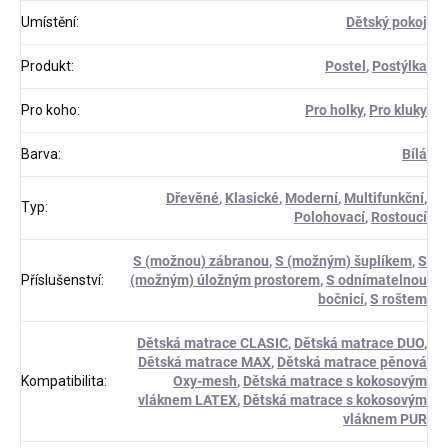
Umístění
:
Dětský pokoj
Produkt
:
Postel
,
Postýlka
Pro koho
:
Pro holky
,
Pro kluky
Barva
:
Bílá
Dřevěné
,
Klasické
,
Moderní
,
Multifunkční
,
Typ
:
Polohovací
,
Rostoucí
S (možnou) zábranou
,
S (možným) šuplíkem
,
S
Příslušenství
:
(možným) úložným prostorem
,
S odnímatelnou
bočnicí
,
S roštem
Dětská matrace CLASIC
,
Dětská matrace DUO
,
Dětská matrace MAX
,
Dětská matrace pěnová
Kompatibilita
:
Oxy-mesh
,
Dětská matrace s kokosovým
vláknem LATEX
,
Dětská matrace s kokosovým
vláknem PUR