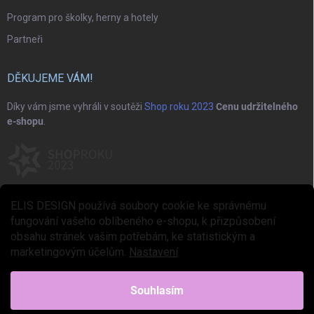
Program pro školky, herny a hotely
Partneři
DĚKUJEME VÁM!
Díky vám jsme vyhráli v soutěži
Shop roku 2023
Cenu udržitelného
e-shopu
.
ELIS DESIGN používá soubory cookie ke správnému
fungování vašeho oblíbeného e-shopu, k přizpůsobení
obsahu stránek vašim potřebám, ke statistickým a
marketingovým účelům.
Nastavení
Copyright 2026
ELIS DESIGN
. Všechna práva vyhrazena.
Upravit nastavení
cookies
Souhlasím
Vytvořil Shoptet Premium