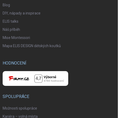
Blog
DIY, nápady a inspirace
ELIS talks
Náš příběh
Mise Montessori
Mapa ELIS DESIGN dětských koutků
HODNOCENÍ
SPOLUPRÁCE
Možnosti spolupráce
Kariéra – volná místa