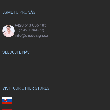
a
t
í
JSME TU PRO VÁS
+420 513 036 103
(Po-Pá: 8:00-16:00)
info@elisdesign.cz
SLEDUJTE NÁS
VISIT OUR OTHER STORES