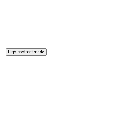
kreativitu, prostorové vnímání a
nasazovací prvky nebo třeba
jemnou motoriku.
xylofon.
Do košíku
Do košíku
High-contrast mode
Magnetická stavebnice
Motorický stolek s