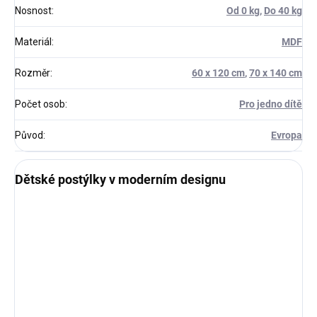
Nosnost
:
Od 0 kg
,
Do 40 kg
Materiál
:
MDF
Rozměr
:
60 x 120 cm
,
70 x 140 cm
Počet osob
:
Pro jedno dítě
Původ
:
Evropa
Dětské postýlky v moderním designu