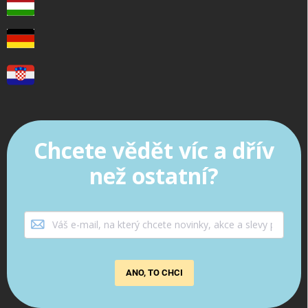
Chcete vědět víc a dřív
než ostatní?
ANO, TO CHCI