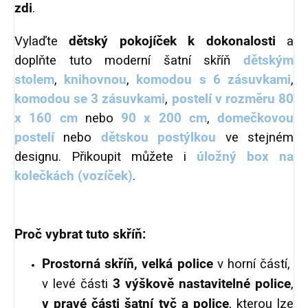
zdi
.
Vylaďte
dětský pokojíček k dokonalosti
a
doplňte tuto moderní šatní skříň
dětským
stolem
,
knihovnou
,
komodou
s 6 zásuvkami
,
komodou se 3 zásuvkami
,
postelí v rozměru 80
x 160
cm
nebo
90 x 200 cm
,
domečkovou
postelí
nebo
dětskou postýlkou
ve stejném
designu. Přikoupit můžete i
úložný box na
kolečkách (vozíček)
.
Proč vybrat tuto skříň:
Prostorná skříň, velká police
v horní částí,
v levé části
3 výškově nastavitelné police
,
v pravé části šatní tyč a police
, kterou lze