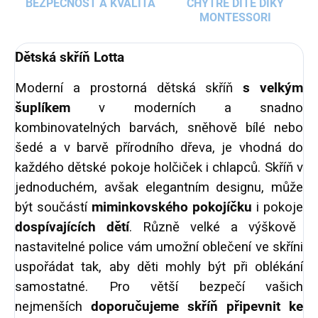
BEZPEČNOST A KVALITA
CHYTRÉ DÍTĚ DÍKY
MONTESSORI
Dětská skříň Lotta
Moderní a prostorná dětská skříň
s velkým
šuplíkem
v moderních a snadno
kombinovatelných barvách, sněhově bílé nebo
šedé a v barvě přírodního dřeva, je vhodná do
každého dětské pokoje holčiček i chlapců. Skříň v
jednoduchém, avšak elegantním designu, může
být součástí
miminkovského pokojíčku
i pokoje
dospívajících dětí
. Různě velké a výškově
nastavitelné police vám umožní oblečení ve skříni
uspořádat tak, aby děti mohly být při oblékání
samostatné. Pro větší bezpečí vašich
nejmenších
doporučujeme skříň připevnit ke