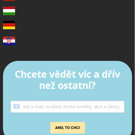
Chcete vědět víc a dřív
než ostatní?
ANO, TO CHCI