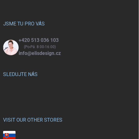
p
a
t
í
JSME TU PRO VÁS
+420 513 036 103
(Po-Pá: 8:00-16:00)
info@elisdesign.cz
SLEDUJTE NÁS
VISIT OUR OTHER STORES