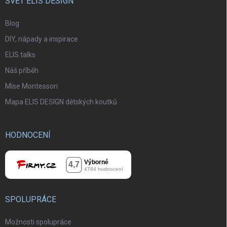
SVĚT ELIS DESIGN
Blog
DIY, nápady a inspirace
ELIS talks
Náš příběh
Mise Montessori
Mapa ELIS DESIGN dětských koutků
HODNOCENÍ
SPOLUPRÁCE
Možnosti spolupráce