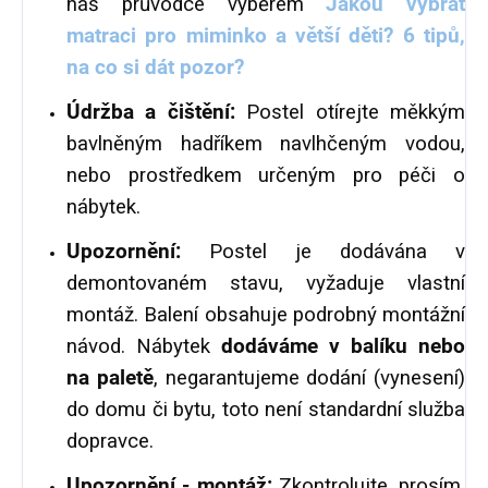
náš průvodce výběrem
Jakou vybrat
matraci pro miminko a větší děti? 6 tipů,
na co si dát pozor?
Údržba a čištění:
Postel otírejte měkkým
bavlněným hadříkem navlhčeným vodou,
nebo prostředkem určeným pro péči o
nábytek.
Upozornění:
Postel je dodávána v
demontovaném stavu, vyžaduje vlastní
montáž. Balení obsahuje podrobný montážní
návod.
Nábytek
dodáváme v balíku nebo
na paletě
, negarantujeme dodání (vynesení)
do domu či bytu, toto není standardní služba
dopravce.
Upozornění - montáž:
Zkontrolujte, prosím,