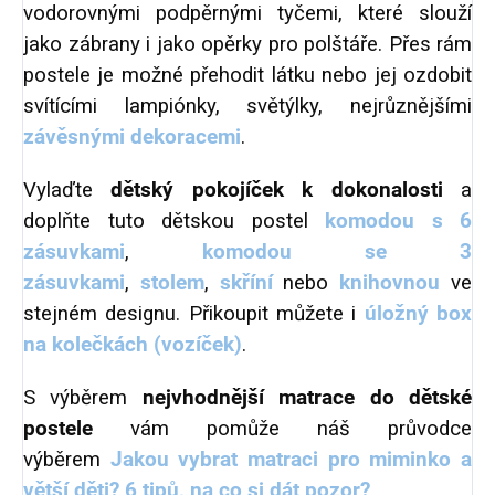
vodorovnými podpěrnými tyčemi, které slouží
jako zábrany i jako opěrky pro polštáře.
Přes rám
postele je možné přehodit látku nebo jej ozdobit
svítícími lampiónky, světýlky, nejrůznějšími
závěsnými dekoracemi
.
Vylaďte
dětský pokojíček k dokonalosti
a
doplňte tuto dětskou postel
komodou
s 6
zásuvkami
,
komodou se 3
zásuvkami
,
stolem
,
skříní
nebo
knihovnou
ve
stejném designu. Přikoupit můžete i
úložný box
na kolečkách (vozíček)
.
S výběrem
nejvhodnější matrace do dětské
postele
vám pomůže náš průvodce
výběrem
Jakou vybrat matraci pro miminko a
větší děti? 6 tipů, na co si dát pozor?