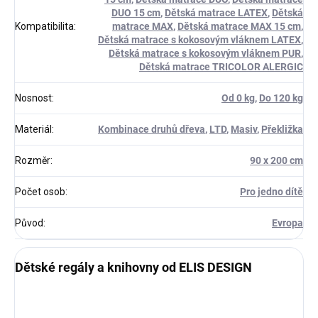
DUO 15 cm
,
Dětská matrace LATEX
,
Dětská
Kompatibilita
:
matrace MAX
,
Dětská matrace MAX 15 cm
,
Dětská matrace s kokosovým vláknem LATEX
,
Dětská matrace s kokosovým vláknem PUR
,
Dětská matrace TRICOLOR ALERGIC
Nosnost
:
Od 0 kg
,
Do 120 kg
Materiál
:
Kombinace druhů dřeva
,
LTD
,
Masiv
,
Překližka
Rozměr
:
90 x 200 cm
Počet osob
:
Pro jedno dítě
Původ
:
Evropa
Dětské regály a knihovny od ELIS DESIGN