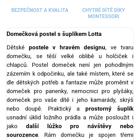
BEZPEČNOST A KVALITA
CHYTRÉ DÍTĚ DÍKY
MONTESSORI
Domečková postel s šuplíkem Lotta
Dětské
postele v hravém designu
, ve tvaru
domečku, se těší velké oblibě u holčiček i
chlapců. Postel domeček není jen pohodlným
zázemím k odpočinku, ale také místem, které se
dle dětských potřeb a fantazie může proměnit v
domeček pro panenky, nemocnici pro plyšáky,
domeček pro vaše dítě i jeho kamarády, skrýš
nebo doupě. Praktický a
prostorný šuplík
usnadní úklid ložního prádla a může posloužit i
jako
další
lůžko pro návštěvy nebo
sourozence
. Rám domečku je spojen třemi