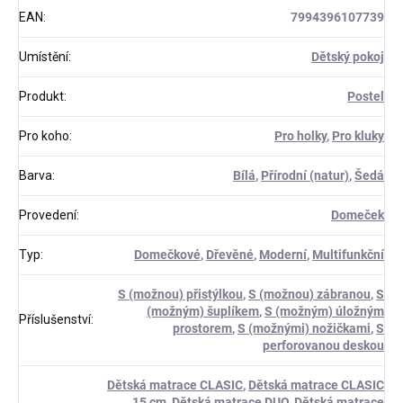
EAN
:
7994396107739
Umístění
:
Dětský pokoj
Produkt
:
Postel
Pro koho
:
Pro holky
,
Pro kluky
Barva
:
Bílá
,
Přírodní (natur)
,
Šedá
Provedení
:
Domeček
Typ
:
Domečkové
,
Dřevěné
,
Moderní
,
Multifunkční
S (možnou) přistýlkou
,
S (možnou) zábranou
,
S
(možným) šuplíkem
,
S (možným) úložným
Příslušenství
:
prostorem
,
S (možnými) nožičkami
,
S
perforovanou deskou
Dětská matrace CLASIC
,
Dětská matrace CLASIC
15 cm
,
Dětská matrace DUO
,
Dětská matrace