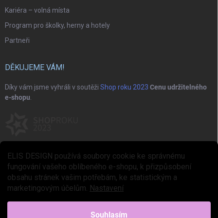
Kariéra – volná místa
Program pro školky, herny a hotely
Partneři
DĚKUJEME VÁM!
Díky vám jsme vyhráli v soutěži
Shop roku 2023
Cenu udržitelného
e-shopu
.
ELIS DESIGN používá soubory cookie ke správnému
fungování vašeho oblíbeného e-shopu, k přizpůsobení
obsahu stránek vašim potřebám, ke statistickým a
marketingovým účelům.
Nastavení
Copyright 2026
ELIS DESIGN
. Všechna práva vyhrazena.
Upravit nastavení
cookies
Souhlasím