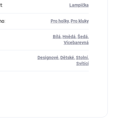
t
:
Lampička
ho
:
Pro holky
,
Pro kluky
Bílá
,
Hnědá
,
Šedá
,
Vícebarevná
Designové
,
Dětské
,
Stolní
,
Svítící