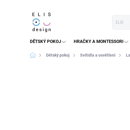
Přejít
na
obsah
DĚTSKÝ POKOJ
HRAČKY A MONTESSORI
Domů
Dětský pokoj
Svítidla a osvětlení
L
2 hodnocení
Podrobnosti hodnocení
★★★★ PREMIUM
ZPÁTKY DO ŠKOL(K)Y