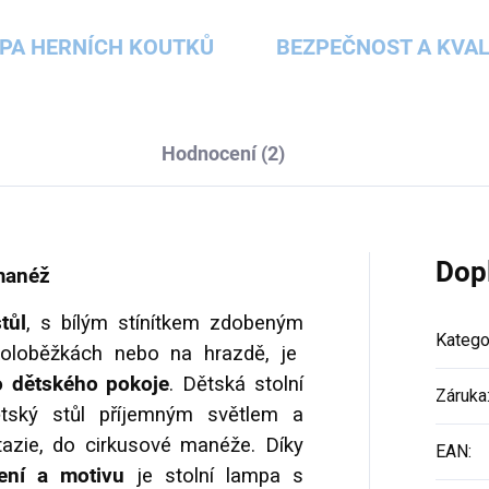
PA HERNÍCH KOUTKŮ
BEZPEČNOST A KVAL
Hodnocení (2)
Dop
 manéž
tůl
, s bílým stínítkem zdobeným
Katego
koloběžkách nebo na hrazdě, je
o dětského pokoje
. Dětská stolní
Záruka
ětský stůl příjemným světlem a
ntazie, do cirkusové manéže. Díky
EAN
:
ení a motivu
je stolní lampa s