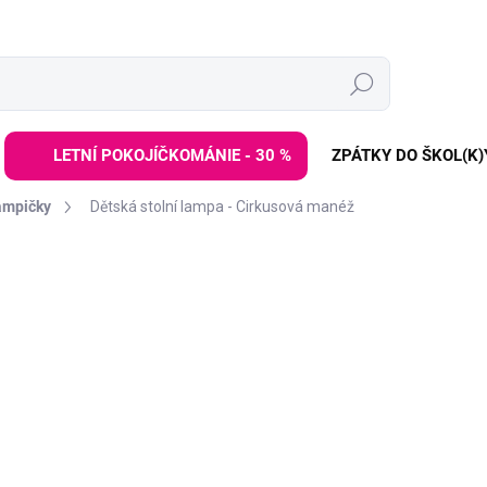
Hledat
LETNÍ POKOJÍČKOMÁNIE - 30 %
ZPÁTKY DO ŠKOL(K)
ampičky
Dětská stolní lampa - Cirkusová manéž
ZNAČKA:
ELIS DESIGN
539 Kč
699 Kč
Měrná
SKLADEM DO 2-6 TÝDNŮ
cena:
−
+