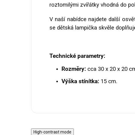
roztomilými zvířátky vhodná do pok
V naší nabídce najdete další osvět
se dětská lampička skvěle doplňuj
Technické parametry:
Rozměry:
cca 30 x 20 x 20 c
Výška stínítka:
15 cm.
High-contrast mode