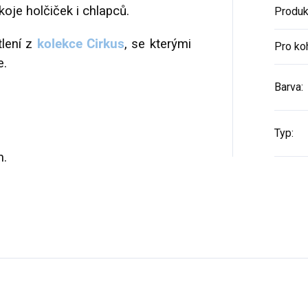
oje holčiček i chlapců.
Produk
lení z
kolekce Cirkus
, se kterými
Pro ko
e.
Barva
:
Typ
:
m.