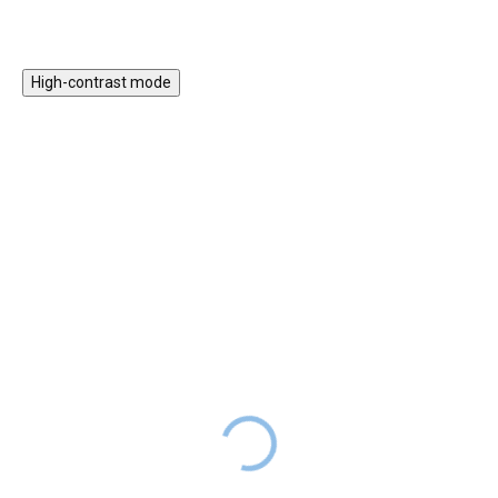
měsíců.
High-contrast mode
ZPÁTKY DO
ZPÁTKY DO
ŠKOL(K)Y
ŠKOL(K)Y
★★★★
★★★★
PREMIUM
PREMIUM
Dětská stolní lampa -
Dětská stolní lampa - Víly
Šedé puntíky
SKLADEM
539 Kč
699 Kč
DO 2-6