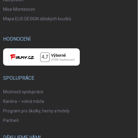
Mise Montessori
Mapa ELIS DESIGN dětských koutků
HODNOCENÍ
SPOLUPRÁCE
Možnosti spolupráce
Kariéra – volná místa
Program pro školky, herny a hotely
Partneři
DĚKUJEME VÁM!