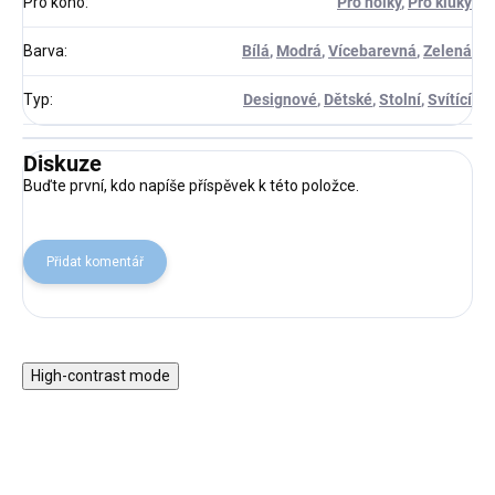
Pro koho
:
Pro holky
,
Pro kluky
Barva
:
Bílá
,
Modrá
,
Vícebarevná
,
Zelená
Typ
:
Designové
,
Dětské
,
Stolní
,
Svítící
Diskuze
Buďte první, kdo napíše příspěvek k této položce.
Přidat komentář
High-contrast mode