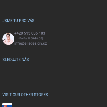
p
a
t
í
JSME TU PRO VÁS
+420 513 036 103
(Po-Pá: 8:00-16:00)
info@elisdesign.cz
SLEDUJTE NÁS
VISIT OUR OTHER STORES