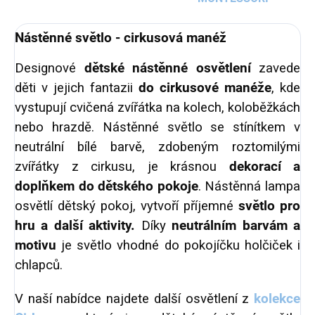
Nástěnné světlo - cirkusová manéž
Designové
dětské nástěnné osvětlení
zavede
děti v jejich fantazii
do cirkusové manéže
, kde
vystupují cvičená zvířátka na kolech, koloběžkách
nebo hrazdě. Nástěnné světlo se stínítkem v
neutrální bílé barvě, zdobeným roztomilými
zvířátky z cirkusu,
je krásnou
dekorací a
doplňkem do dětského pokoje
. Nástěnná lampa
osvětlí dětský pokoj, vytvoří příjemné
světlo pro
hru a další aktivity.
Díky
neutrálním barvám a
motivu
je světlo vhodné do pokojíčku holčiček i
chlapců.
V naší nabídce najdete další osvětlení z
kolekce