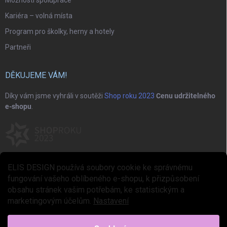
Možnosti spolupráce
Kariéra – volná místa
Program pro školky, herny a hotely
Partneři
DĚKUJEME VÁM!
Díky vám jsme vyhráli v soutěži
Shop roku 2023
Cenu udržitelného
e-shopu
.
ELIS DESIGN používá soubory cookie ke správnému
fungování vašeho oblíbeného e-shopu, k přizpůsobení
obsahu stránek vašim potřebám, ke statistickým a
marketingovým účelům.
Nastavení
Copyright 2026
ELIS DESIGN
. Všechna práva vyhrazena.
Upravit nastavení
cookies