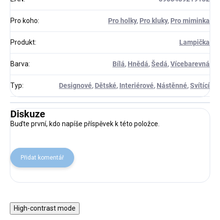
Pro koho
:
Pro holky
,
Pro kluky
,
Pro miminka
Produkt
:
Lampička
Barva
:
Bílá
,
Hnědá
,
Šedá
,
Vícebarevná
Typ
:
Designové
,
Dětské
,
Interiérové
,
Nástěnné
,
Svítící
Diskuze
Buďte první, kdo napíše příspěvek k této položce.
Přidat komentář
High-contrast mode