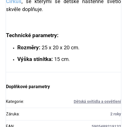
Cirkus
, se kterými se dětské nástěnné světlo
skvěle doplňuje.
Technické parametry:
Rozměry:
25 x 20 x 20 cm.
Výška stínítka:
15 cm.
Doplňkové parametry
Kategorie
:
Dětská svítidla a osvětlení
Záruka
:
2 roky
EAN
:
5905489219132