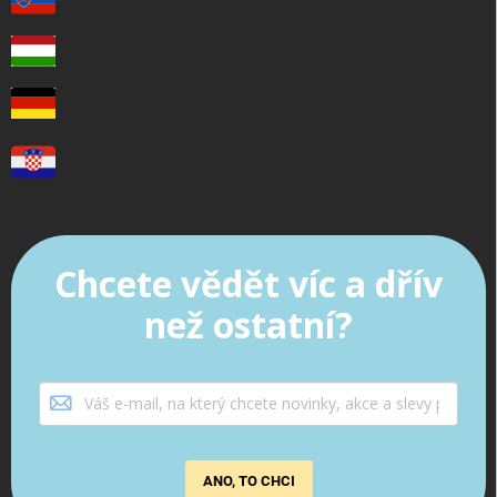
Chcete vědět víc a dřív
než ostatní?
ANO, TO CHCI