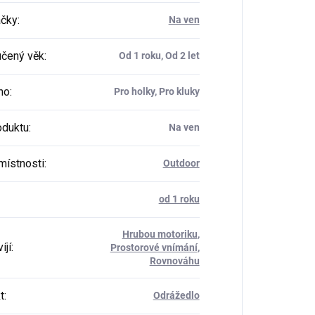
ačky
:
Na ven
čený věk
:
Od 1 roku, Od 2 let
ho
:
Pro holky, Pro kluky
oduktu
:
Na ven
místnosti
:
Outdoor
od 1 roku
Hrubou motoriku
,
íjí
:
Prostorové vnímání
,
Rovnováhu
t
:
Odrážedlo