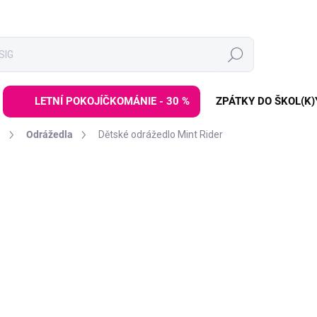
Hledat
LETNÍ POKOJÍČKOMÁNIE - 30 %
ZPÁTKY DO ŠKOL(K)
a
Odrážedla
Dětské odrážedlo Mint Rider
ZNAČKA:
ELINELI
599 Kč
899 Kč
Měrná
SKLADEM
(>3 KS)
cena:
−
+