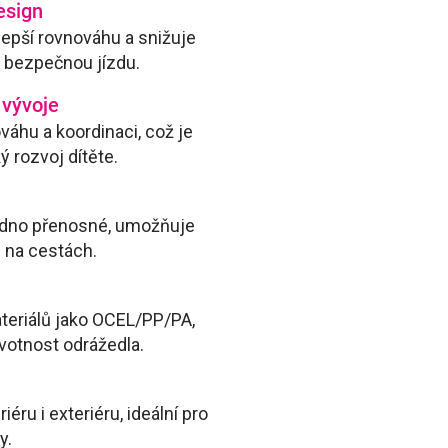
esign
lepší rovnováhu a snižuje
je bezpečnou jízdu.
 vývoje
áhu a koordinaci, což je
ý rozvoj dítěte.
nadno přenosné, umožňuje
 na cestách.
teriálů jako OCEL/PP/PA,
ivotnost odrážedla.
iéru i exteriéru, ideální pro
y.