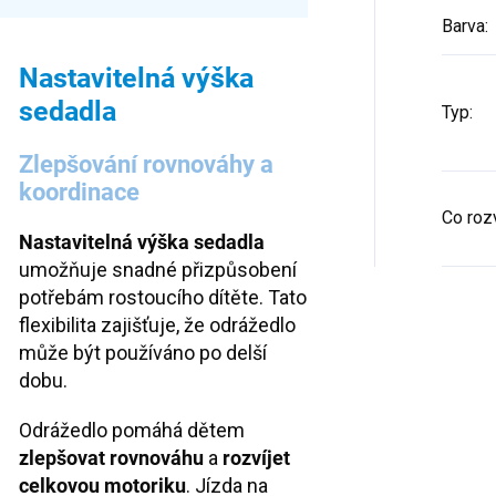
Barva
:
Nastavitelná výška
sedadla
Typ
:
Zlepšování rovnováhy a
koordinace
Co rozv
Nastavitelná
výška sedadla
umožňuje snadné přizpůsobení
potřebám rostoucího dítěte. Tato
flexibilita zajišťuje, že odrážedlo
může být používáno po delší
dobu.
Odrážedlo pomáhá dětem
zlepšovat
rovnováhu
a
rozvíjet
celkovou motoriku
. Jízda na