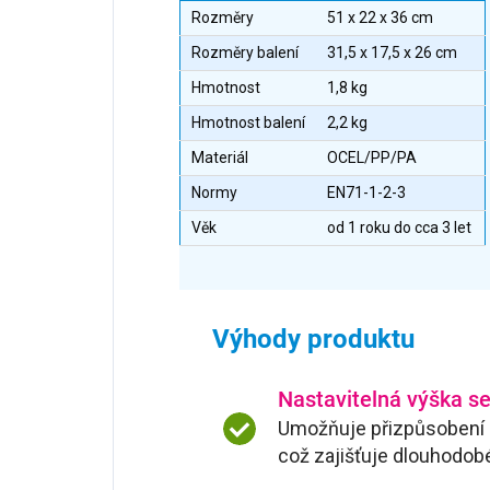
Rozměry
51 x 22 x 36 cm
Rozměry balení
31,5 x 17,5 x 26 cm
Hmotnost
1,8 kg
Hmotnost balení
2,2 kg
Materiál
OCEL/PP/PA
Normy
EN71-1-2-3
Věk
od 1 roku do cca 3 let
Výhody produktu
Nastavitelná výška s
Umožňuje přizpůsobení o
což zajišťuje dlouhodobé