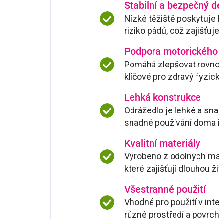
Stabilní a bezpečný d
Nízké těžiště poskytuje 
riziko pádů, což zajišťu
Podpora motorického
Pomáhá zlepšovat rovnov
klíčové pro zdravý fyzick
Lehká konstrukce
Odrážedlo je lehké a s
snadné používání doma i
Kvalitní materiály
Vyrobeno z odolných ma
které zajišťují dlouhou ž
Všestranné použití
Vhodné pro použití v inter
různé prostředí a povrch