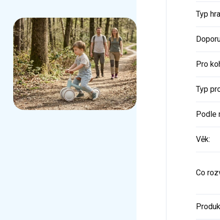
Typ hr
Doporu
Pro ko
Typ pr
Podle 
Věk
:
Co rozv
Produk