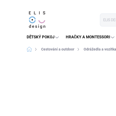
Přejít
na
obsah
DĚTSKÝ POKOJ
HRAČKY A MONTESSORI
Domů
Cestování a outdoor
Odrážedla a vozítk
3 hodnocení
Podrobnosti hodnocení
HURÁ VEN
+ HELMA A CHRÁNIČE
ELINELI ZA 199 KČ