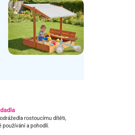
edadla
drážedla rostoucímu dítěti,
 používání a pohodlí.