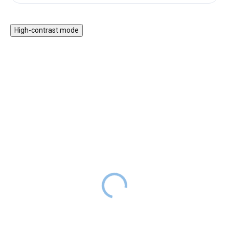
High-contrast mode
★★★★★ TOP
★★★★
PREMIUM
Manšestrový potah na
Mantinel do postýlky
křesílko s oušky -
velvet
hořčicový
599 Kč
749 Kč
SKLADEM
799 Kč
SKLADEM
Mantinel do postýlky vyrobený z
Náhradní manšestrový potah na