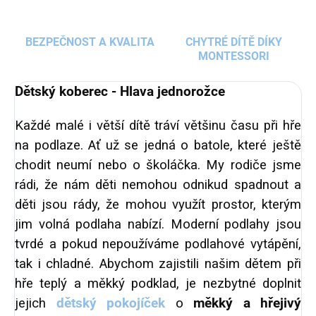
dětského pokojíčku
, ať už většího nebo menšího.
BEZPEČNOST A KVALITA
CHYTRÉ DÍTĚ DÍKY
MONTESSORI
Dětský koberec - Hlava jednorožce
Každé malé i větší dítě tráví většinu času při hře
na podlaze. Ať už se jedná o batole, které ještě
chodit neumí nebo o školáčka. My rodiče jsme
rádi, že nám děti nemohou odnikud spadnout a
děti jsou rády, že mohou využít prostor, kterým
jim volná podlaha nabízí. Moderní podlahy jsou
tvrdé a pokud nepoužíváme podlahové vytápění,
tak i chladné. Abychom zajistili našim dětem při
hře teplý a měkký podklad, je nezbytné doplnit
jejich
dětský pokojíček
o
měkký a hřejivý