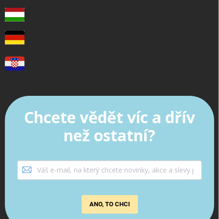
Chcete vědět víc a dřív
než ostatní?
ANO, TO CHCI