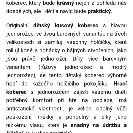
koberec, který bude
krásný
nejen z pohledu nás
dospělých, ale i dětí a navíc bude
praktický
.
Originální
dětský kusový koberec
s hlavou
jednorožce, ve dvou barevných variantách a třech
velikostech si zamilují všechny holčičky, které
milují koně a pohádky o bájných stvořeních, jako
jsou právě jednorožci. Díky více barevným
variantám (růžový jednorožec a modrý
jednorožec), se tento dětský koberec výborně
hodí do každého holčičího pokojíčku.
Hrací
koberec
s jednorožcem zajistí vašemu dítěti
potřebný komfort při hře na podlaze, má
antistatické vlastnosti, je velice odolný vůči
poškození, měkký a pohodlný a díky jeho
nízkému vlasu, který je
snadný na údržbu a