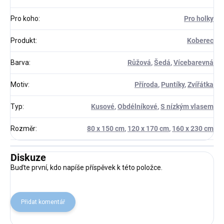
Pro koho
:
Pro holky
Produkt
:
Koberec
Barva
:
Růžová
,
Šedá
,
Vícebarevná
Motiv
:
Příroda
,
Puntíky
,
Zvířátka
Typ
:
Kusové
,
Obdélníkové
,
S nízkým vlasem
Rozměr
:
80 x 150 cm
,
120 x 170 cm
,
160 x 230 cm
Diskuze
Buďte první, kdo napíše příspěvek k této položce.
Přidat komentář