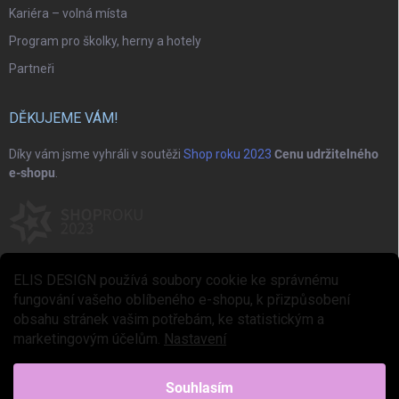
Kariéra – volná místa
Program pro školky, herny a hotely
Partneři
DĚKUJEME VÁM!
Díky vám jsme vyhráli v soutěži
Shop roku 2023
Cenu udržitelného
e-shopu
.
ELIS DESIGN používá soubory cookie ke správnému
fungování vašeho oblíbeného e-shopu, k přizpůsobení
obsahu stránek vašim potřebám, ke statistickým a
marketingovým účelům.
Nastavení
Copyright 2026
ELIS DESIGN
. Všechna práva vyhrazena.
Upravit nastavení
cookies
Souhlasím