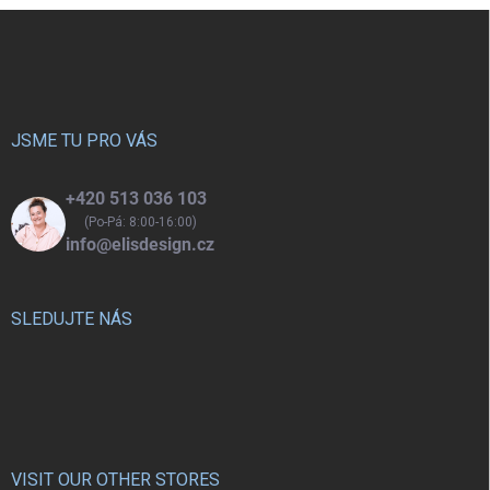
doplňkem do dětské kuchyňky
Z
nebo obchůdku.
á
p
a
t
í
JSME TU PRO VÁS
+420 513 036 103
(Po-Pá: 8:00-16:00)
info@elisdesign.cz
SLEDUJTE NÁS
VISIT OUR OTHER STORES