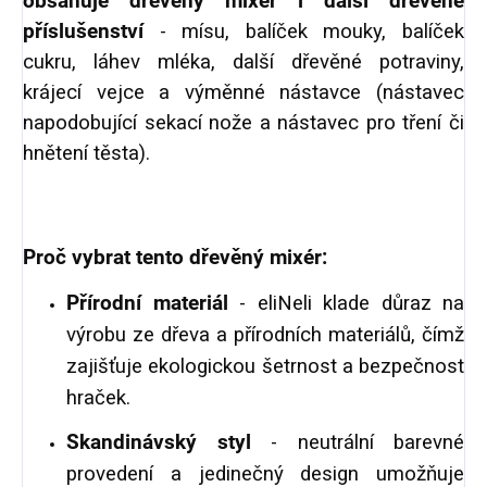
obsahuje dřevěný mixér i další dřevěné
příslušenství
- mísu, balíček mouky, balíček
cukru, láhev mléka, další dřevěné potraviny,
krájecí vejce a výměnné nástavce (nástavec
napodobující sekací nože a nástavec pro tření či
hnětení těsta).
Proč vybrat tento dřevěný mixér:
Přírodní materiál
- eliNeli klade důraz na
výrobu ze dřeva a přírodních materiálů, čímž
zajišťuje ekologickou šetrnost a bezpečnost
hraček.
Skandinávský styl
- neutrální barevné
provedení a jedinečný design umožňuje