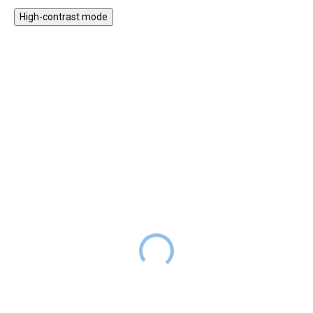
High-contrast mode
★★★★★ TOP
★★★★★ TOP
Dětský toustovač s
Dětský kávovar na
příslušenstvím
zrnkovou kávu - šedý
599 Kč
799 Kč
SKLADEM
SKLADEM
Cena
419 Kč
s kódem
Cena
559 Kč
s kódem
LETO30
LETO30