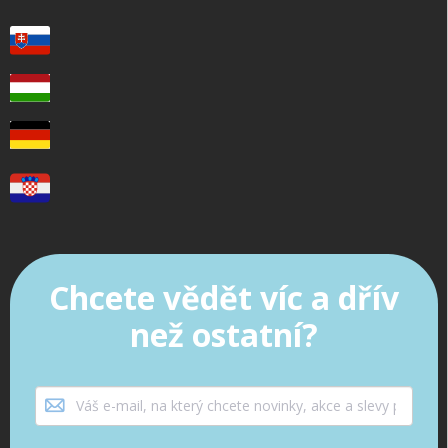
Chcete vědět víc a dřív
než ostatní?