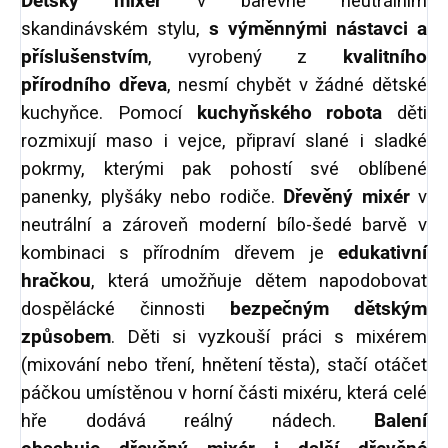
Dětský mixér
v barevně neutrálním
skandinávském stylu,
s výměnnými nástavci a
příslušenstvím
, vyrobený z
kvalitního
přírodního dřeva
, nesmí chybět v žádné dětské
kuchyňce. Pomocí
kuchyňského robota
děti
rozmixují maso i vejce, připraví slané i sladké
pokrmy, kterými pak pohostí své oblíbené
panenky, plyšáky nebo rodiče.
Dřevěný mixér
v
neutrální a zároveň moderní bílo-šedé barvě v
kombinaci s přírodním dřevem je
edukativní
hračkou
, která umožňuje dětem napodobovat
dospělácké činnosti
bezpečným dětským
způsobem
. Děti si vyzkouší práci s mixérem
(mixování nebo tření, hnětení těsta), stačí otáčet
páčkou umístěnou v horní části mixéru, která celé
hře dodává reálný nádech.
Balení