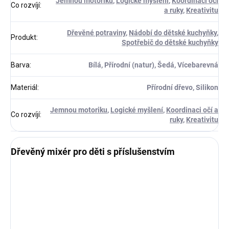
Jemnou motoriku
,
Logické myšlení
,
Koordinaci očí
Co rozvíjí
:
a ruky
,
Kreativitu
Dřevěné potraviny
,
Nádobí do dětské kuchyňky
,
Produkt
:
Spotřebič do dětské kuchyňky
Barva
:
Bílá, Přírodní (natur), Šedá, Vícebarevná
Materiál
:
Přírodní dřevo, Silikon
Jemnou motoriku
,
Logické myšlení
,
Koordinaci očí a
Co rozvíjí
:
ruky
,
Kreativitu
Dřevěný mixér pro děti s příslušenstvím