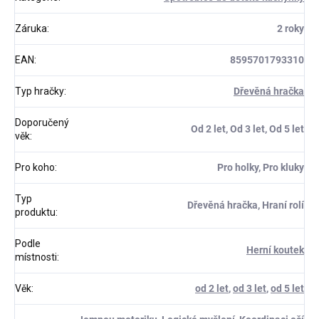
Záruka
:
2 roky
EAN
:
8595701793310
Typ hračky
:
Dřevěná hračka
Doporučený
Od 2 let, Od 3 let, Od 5 let
věk
:
Pro koho
:
Pro holky, Pro kluky
Typ
Dřevěná hračka, Hraní rolí
produktu
:
Podle
Herní koutek
místnosti
:
Věk
:
od 2 let
,
od 3 let
,
od 5 let