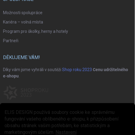
Možnosti spolupráce
Kariéra – volná místa
Program pro školky, herny a hotely
Partneři
DĚKUJEME VÁM!
Díky vám jsme vyhráli v soutěži
Shop roku 2023
Cenu udržitelného
e-shopu
.
ELIS DESIGN používá soubory cookie ke správnému
fungování vašeho oblíbeného e-shopu, k přizpůsobení
obsahu stránek vašim potřebám, ke statistickým a
marketingovým účelům.
Nastavení