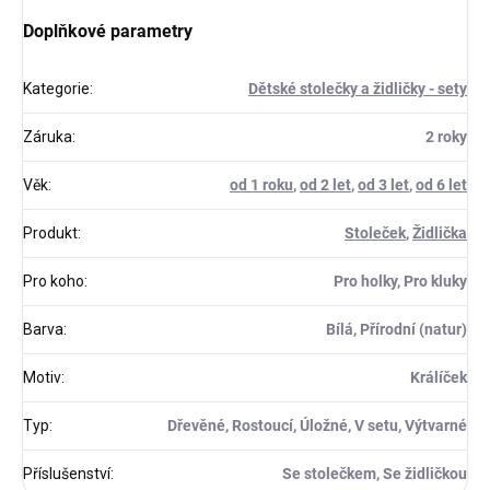
Doplňkové parametry
Kategorie
:
Dětské stolečky a židličky - sety
Záruka
:
2 roky
Věk
:
od 1 roku
,
od 2 let
,
od 3 let
,
od 6 let
Produkt
:
Stoleček
,
Židlička
Pro koho
:
Pro holky, Pro kluky
Barva
:
Bílá, Přírodní (natur)
Motiv
:
Králíček
Typ
:
Dřevěné, Rostoucí, Úložné, V setu, Výtvarné
Příslušenství
:
Se stolečkem, Se židličkou