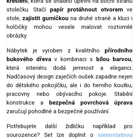
kreslení
, která se snadno upevní na boční stranu
stolečku. Stačí
papír protáhnout otvorem
ve
stole,
zajistit gumičkou
na druhé straně a kluci i
holčičky mohou vesele malovat roztomilé
obrázky.
Nábytek je vyroben z kvalitního
přírodního
bukového dřeva
v kombinaci s
bílou barvou
,
která interiéru dodá jemnost a eleganci.
Nadčasový design zaječích oušek zapadne nejen
do dětského pokojíčku, ale i do herního koutku,
pracovny nebo obývacího pokoje. Stabilní
konstrukce a
bezpečná povrchová úprava
zaručují pohodlné a bezpečné používání.
Potřebujete další židličku například pro
sourozence? Set lze doplnit o
samostatnou