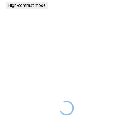
High-contrast mode
ZPÁTKY DO
★★★★
ŠKOL(K)Y
PREMIUM
Dětský rostoucí set -
Rostoucí učící věž pro
stolek a židlička s oušky
děti 3v1 90 cm se
stabilizačními prvky
2 999 Kč
SKLADEM
1 799 Kč
2 299 Kč
SKLADEM
Rostoucí dětský stůl a židlička s
oušky z kvalitního bukového
Cena
1609 Kč
s kódem