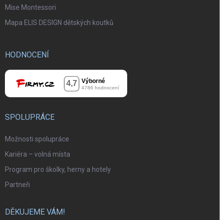
Mise Montessori
Mapa ELIS DESIGN dětských koutků
HODNOCENÍ
SPOLUPRÁCE
Možnosti spolupráce
Kariéra – volná místa
Program pro školky, herny a hotely
Partneři
DĚKUJEME VÁM!