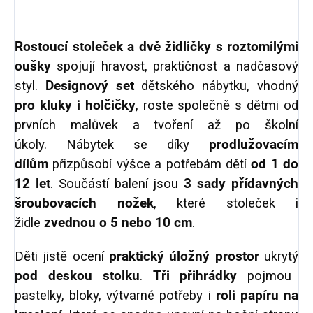
Rostoucí stoleček a dvě židličky s roztomilými
oušky
spojují hravost, praktičnost a nadčasový
styl.
Designový set
dětského nábytku, vhodný
pro kluky i holčičky
, roste společně s dětmi od
prvních malůvek a tvoření až po školní
úkoly.
Nábytek se díky
prodlužovacím
dílům
přizpůsobí výšce a potřebám dětí
od 1 do
12 let
. Součástí balení jsou
3 sady přídavných
šroubovacích nožek
, které stoleček i
židle
zvednou o 5 nebo 10 cm
.
Děti jistě ocení
praktický úložný prostor
ukrytý
pod deskou stolku
.
Tři přihrádky
pojmou
pastelky, bloky, výtvarné potřeby i
roli papíru na