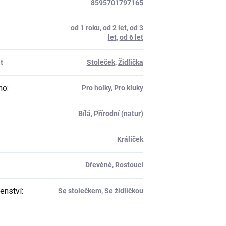
8595701797165
od 1 roku
,
od 2 let
,
od 3
let
,
od 6 let
t
:
Stoleček
,
Židlička
ho
:
Pro holky, Pro kluky
Bílá, Přírodní (natur)
Králíček
Dřevěné, Rostoucí
šenství
:
Se stolečkem, Se židličkou