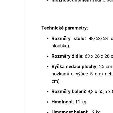
Možnost doplnění setu
o dal
Technické parametry:
Rozměry stolu:
48/53/58 x
hloubka).
Rozměry židle:
63 x 28 x 28 c
Výška sedací plochy:
25 cm 
nožkami o výšce 5 cm) neb
cm).
Rozměry balení:
8,3 x 65,5 x
Hmotnost:
11 kg.
Hmotnost balení:
12 kg.