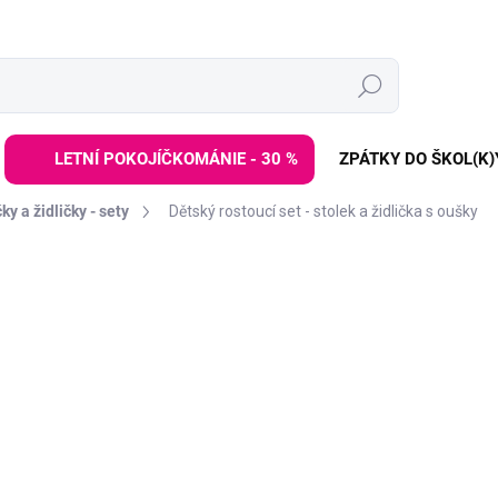
Hledat
LETNÍ POKOJÍČKOMÁNIE - 30 %
ZPÁTKY DO ŠKOL(K)
ky a židličky - sety
Dětský rostoucí set - stolek a židlička s oušky
ZNAČKA:
ELIS DESIGN
1 799 
2 999 Kč
Měrná
SKLADEM
(>3 KS)
cena:
−
+