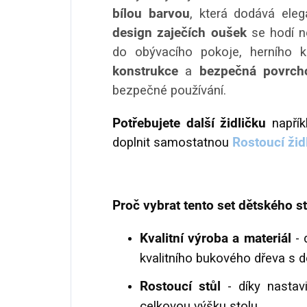
bílou barvou
, která dodává eleg
design zaječích oušek
se hodí ne
do obývacího pokoje, herního 
konstrukce
a
bezpečná povrch
bezpečné používání.
Potřebujete další židličku
napřík
doplnit samostatnou
Rostoucí žid
Proč vybrat tento set dětského sto
Kvalitní výroba a materiál
- 
kvalitního bukového dřeva s 
Rostoucí stůl
- díky nastav
celkovou výšku stolu.