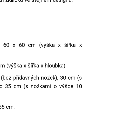
ší židličku ve stejném designu.
 60 x 60 cm (výška x šířka x
m (výška x šířka x hloubka).
(bez přídavných nožek), 30 cm (s
o 35 cm (s nožkami o výšce 10
 66 cm.