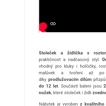
Stoleček a židlička s rozto
praktičnost a nadčasový styl.
D
vhodný pro kluky i holčičky, ro
malůvek a tvoření až po 
díky
prodlužovacím dílům
přizpů
do 12 let
. Součástí balení jsou
2
nožek
, které stoleček i židli
zvedn
Nábytek je vyroben
z kvalitního