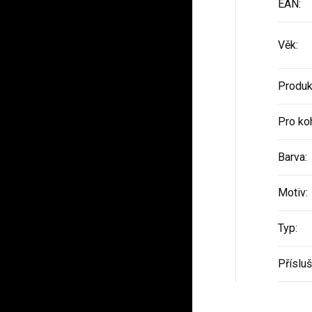
EAN
:
Věk
:
Produk
Pro ko
Barva
:
Motiv
:
Typ
:
Příslu