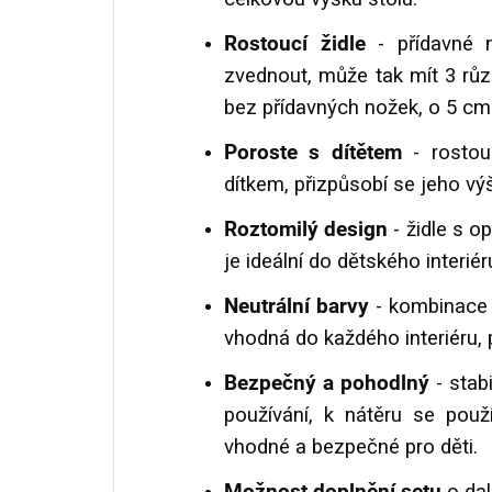
Rostoucí židle
- přídavné n
zvednout, může tak mít 3 růz
bez přídavných nožek, o 5 cm
Poroste s dítětem
- rostou
dítkem, přizpůsobí se jeho vý
Roztomilý design
- židle s 
je ideální do dětského interiér
Neutrální barvy
- kombinace p
vhodná do každého interiéru, p
Bezpečný a pohodlný
- stab
používání, k nátěru se použí
vhodné a bezpečné pro děti.