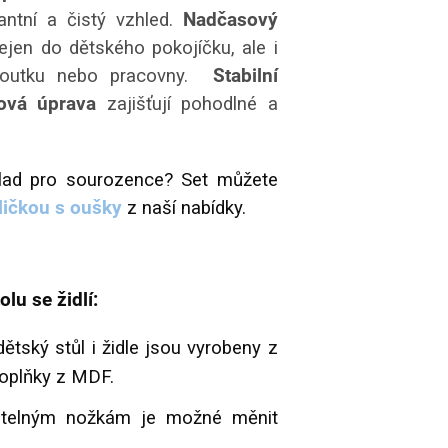
antní a čistý vzhled.
Nadčasový
jen do dětského pokojíčku, ale i
koutku nebo pracovny.
Stabilní
ová úprava
zajišťují pohodlné a
lad pro sourozence? Set můžete
ličkou s oušky
z naší nabídky.
lu se židlí:
dětský stůl i židle jsou vyrobeny z
doplňky z MDF.
itelným nožkám je možné měnit