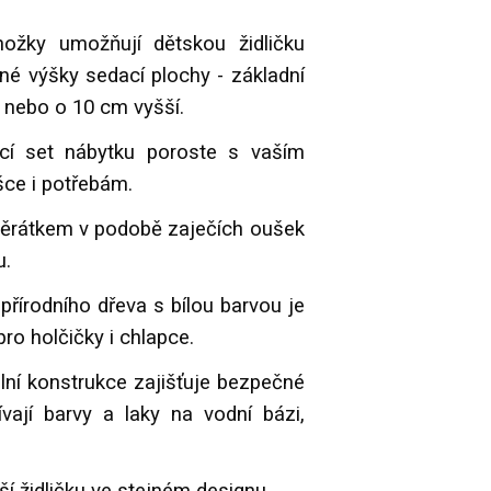
ožky umožňují dětskou židličku
né výšky sedací plochy - základní
 nebo o 10 cm vyšší.
cí set nábytku poroste s vaším
šce i potřebám.
opěrátkem v podobě zaječích oušek
u.
řírodního dřeva s bílou barvou je
ro holčičky i chlapce.
ilní konstrukce zajišťuje bezpečné
vají barvy a laky na vodní bázi,