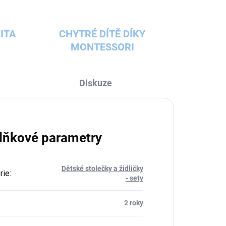
ITA
CHYTRÉ DÍTĚ DÍKY
MONTESSORI
Diskuze
lňkové parametry
Dětské stolečky a židličky
rie
:
- sety
:
2 roky