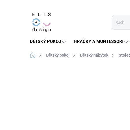
Přejít
na
obsah
DĚTSKÝ POKOJ
HRAČKY A MONTESSORI
Domů
Dětský pokoj
Dětský nábytek
Stoleč
3 hodnocení
Podrobnosti hodnocení
ZPÁTKY DO ŠKOL(K)Y