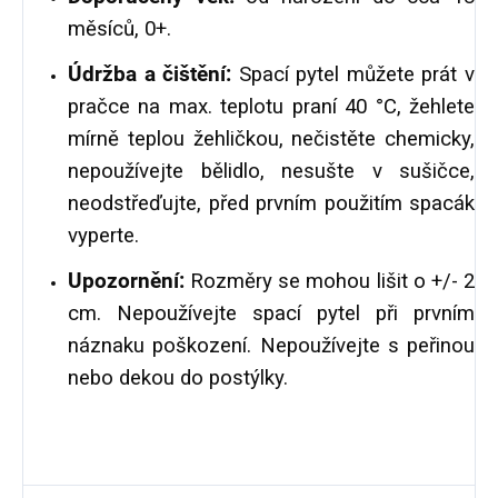
měsíců, 0+.
Údržba a čištění:
Spací pytel můžete prát v
pračce na max. teplotu praní 40 °C, žehlete
mírně teplou žehličkou, nečistěte chemicky,
nepoužívejte bělidlo, nesušte v sušičce,
neodstřeďujte, před prvním použitím spacák
vyperte.
Upozornění:
Rozměry se mohou lišit o +/- 2
cm. Nepoužívejte spací pytel při prvním
náznaku poškození. Nepoužívejte s peřinou
nebo dekou do postýlky.