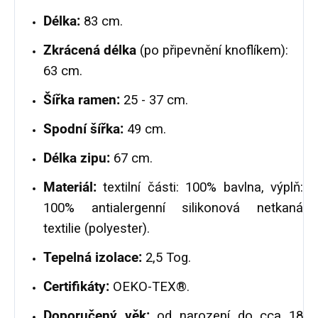
Délka:
83 cm.
Zkrácená délka
(po připevnění knoflíkem):
63 cm.
Šířka ramen:
25 - 37 cm.
Spodní šířka:
49 cm.
Délka zipu:
67 cm.
Materiál:
textilní části: 100% bavlna, výplň:
100% antialergenní silikonová netkaná
textilie (polyester).
Tepelná izolace:
2,5 Tog.
Certifikáty:
OEKO-TEX®.
Doporučený věk:
od narození do cca 18