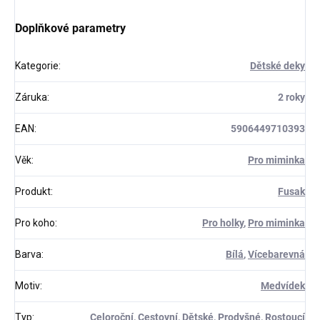
Doplňkové parametry
Kategorie
:
Dětské deky
Záruka
:
2 roky
EAN
:
5906449710393
Věk
:
Pro miminka
Produkt
:
Fusak
Pro koho
:
Pro holky
,
Pro miminka
Barva
:
Bílá
,
Vícebarevná
Motiv
:
Medvídek
Typ
:
Celoroční
,
Cestovní
,
Dětské
,
Prodyšné
,
Rostoucí