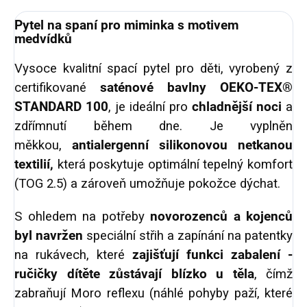
Pytel na spaní pro miminka s motivem
medvídků
Vysoce kvalitní spací pytel pro děti, vyrobený z
certifikované
saténové bavlny OEKO-TEX®
STANDARD 100
,
je ideální pro
chladnější noci
a
zdřímnutí během dne. Je vyplněn
měkkou,
antialergenní silikonovou netkanou
textilií,
která poskytuje optimální tepelný komfort
(TOG 2.5) a zároveň umožňuje pokožce dýchat.
S ohledem na potřeby
novorozenců a kojenců
byl navržen
speciální střih a zapínání na patentky
na rukávech, které
zajišťují
funkci zabalení -
ručičky dítěte zůstávají blízko u těla
, čímž
zabraňují Moro reflexu (náhlé pohyby paží, které