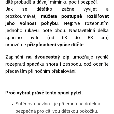
dítě probudí) a dávají miminku pocit bezpečí.
Jak se děťátko začne vyvíjet a
prozkoumávat,
můžete postupně rozšiřovat
jeho volnost pohybu
. Nejprve rozepnutím
jednoho rukávu, poté obou. Nastavitelná délka
spacího pytle (od 63 do 83 cm)
umožňuje
přizpůsobení výšce dítěte
.
Zapínání
na dvoucestný zip
umožňuje rychlé
rozepnutí spacáku shora i zespodu, což oceníte
především při nočním přebalování.
Proč vybrat právě tento spací pytel:
Saténová bavlna - je příjemná na dotek a
bezpečná pro citlivou dětskou pokožku.