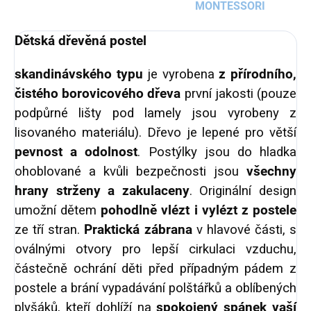
MONTESSORI
Dětská dřevěná postel
skandinávského typu
je vyrobena
z přírodního,
čistého borovicového dřeva
první jakosti (pouze
podpůrné lišty pod lamely jsou vyrobeny z
lisovaného materiálu). Dřevo je lepené pro větší
pevnost a odolnost
. Postýlky jsou do hladka
ohoblované a kvůli bezpečnosti jsou
všechny
hrany strženy a zakulaceny
. Originální design
umožní dětem
pohodlně vlézt i vylézt z postele
ze tří stran.
Praktická zábrana
v hlavové části, s
oválnými otvory pro lepší cirkulaci vzduchu,
částečně ochrání děti před případným pádem z
postele a brání vypadávání polštářků a oblíbených
plyšáků, kteří dohlíží na
spokojený spánek vaší