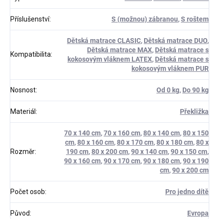
Příslušenství
:
S (možnou) zábranou
,
S roštem
Dětská matrace CLASIC
,
Dětská matrace DUO
,
Dětská matrace MAX
,
Dětská matrace s
Kompatibilita
:
kokosovým vláknem LATEX
,
Dětská matrace s
kokosovým vláknem PUR
Nosnost
:
Od 0 kg
,
Do 90 kg
Materiál
:
Překližka
70 x 140 cm
,
70 x 160 cm
,
80 x 140 cm
,
80 x 150
cm
,
80 x 160 cm
,
80 x 170 cm
,
80 x 180 cm
,
80 x
Rozměr
:
190 cm
,
80 x 200 cm
,
90 x 140 cm
,
90 x 150 cm
,
90 x 160 cm
,
90 x 170 cm
,
90 x 180 cm
,
90 x 190
cm
,
90 x 200 cm
Počet osob
:
Pro jedno dítě
Původ
:
Evropa