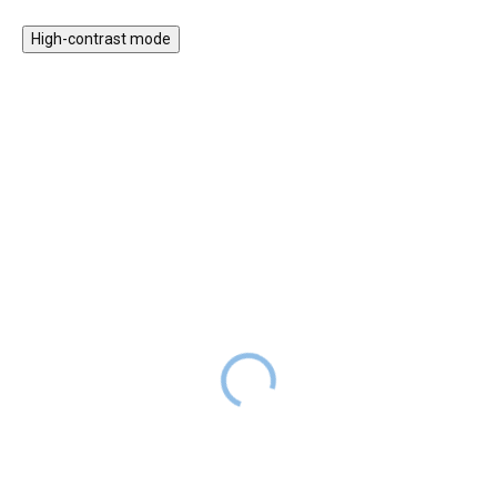
jemný písek, snadněji se však
High-contrast mode
tvaruje. Hra s magickým
(kouzelným) pískem
zdokonaluje jemnou motoriku,
rozvíjí fantazii a kreativitu.
★★★★
★★★★
PREMIUM
PREMIUM
Dřevěná postel Easy
Dřevěná postel Easy line
edge
SKLADEM
5 639 Kč
DO 2-6
SKLADEM
TÝDNŮ
5 639 Kč
DO 2-6
TÝDNŮ
Kvalitní a nápaditá dětská postel
z borovicového dřeva. Díky
V pokojíčku vašich dětí určitě