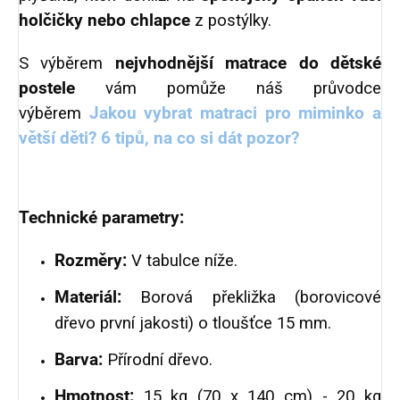
holčičky nebo chlapce
z postýlky
.
S výběrem
nejvhodnější matrace do dětské
postele
vám pomůže náš průvodce
výběrem
Jakou vybrat matraci pro miminko a
větší děti? 6 tipů, na co si dát pozor?
Technické parametry:
Rozměry:
V tabulce níže.
Materiál:
Borová překližka (borovicové
dřevo první jakosti) o tloušťce 15 mm.
Barva:
Přírodní dřevo.
Hmotnost:
15 kg (70 x 140 cm) - 20 kg