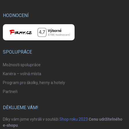
HODNOCENÍ
SPOLUPRÁCE
Možnosti spolupráce
Kariéra – volná místa
Program pro školky, herny a hotely
Partneři
DĚKUJEME VÁM!
Díky vám jsme vyhráli v soutěži
Shop roku 2023
Cenu udržitelného
e-shopu
.