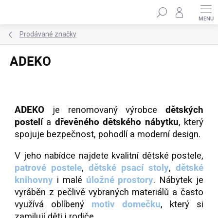
Přejít
Hledat
na
obsah
Prodávané značky
ADEKO
ADEKO
je renomovaný výrobce
dětských
postelí
a
dřevěného dětského nábytku
, který
spojuje bezpečnost, pohodlí a moderní design.
V jeho nabídce najdete kvalitní dětské postele,
patrové postele
,
dětské psací stoly
,
dětské
knihovny
i malé
úložné prostory
. Nábytek je
vyráběn z pečlivě vybraných materiálů a často
využívá oblíbený
motiv domečku
, který si
zamilují děti i rodiče.