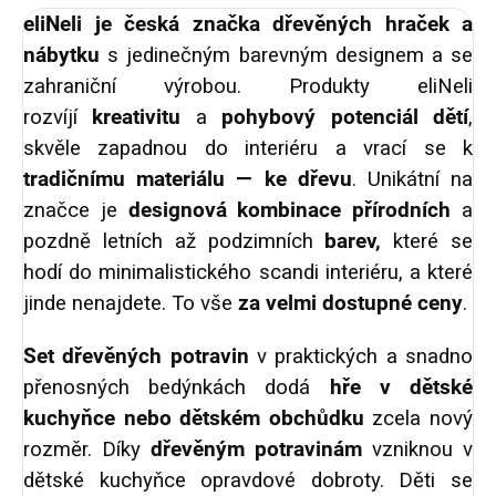
eliNeli je česká značka dřevěných hraček a
nábytku
s jedinečným barevným designem a se
zahraniční výrobou. Produkty eliNeli
rozvíjí
kreativitu
a
pohybový potenciál dětí
,
skvěle zapadnou do interiéru a vrací se k
tradičnímu materiálu — ke dřevu
. Unikátní na
značce je
designová kombinace přírodních
a
pozdně letních až podzimních
barev,
které se
hodí do minimalistického scandi interiéru, a které
jinde nenajdete. To vše
za velmi dostupné ceny
.
Set dřevěných potravin
v praktických a snadno
přenosných bedýnkách dodá
hře v dětské
kuchyňce nebo dětském obchůdku
zcela nový
rozměr. Díky
dřevěným potravinám
vzniknou v
dětské kuchyňce opravdové dobroty. Děti se