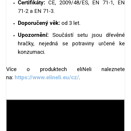
Certifikáty:
CE, 2009/48/ES, EN 71-1, EN
71-2 a EN 71-3.
Doporučený věk:
od 3 let.
Upozornění:
Součástí setu jsou dřevěné
hračky, nejedná se potraviny určené ke
konzumaci.
Více o produktech eliNeli naleznete
na:
https://www.elineli.eu/cz/
.