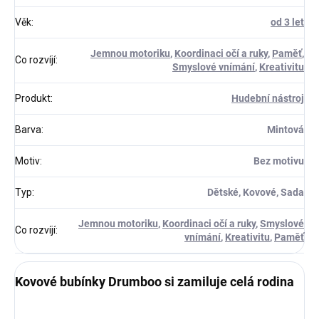
Věk
:
od 3 let
Jemnou motoriku
,
Koordinaci očí a ruky
,
Paměť
,
Co rozvíjí
:
Smyslové vnímání
,
Kreativitu
Produkt
:
Hudební nástroj
Barva
:
Mintová
Motiv
:
Bez motivu
Typ
:
Dětské, Kovové, Sada
Jemnou motoriku
,
Koordinaci očí a ruky
,
Smyslové
Co rozvíjí
:
vnímání
,
Kreativitu
,
Paměť
Kovové bubínky Drumboo si zamiluje celá rodina