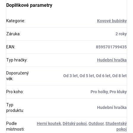
Doplňkové parametry
Kategorie
:
Kovové bubínky
Záruka
:
2 roky
EAN
:
8595701799435
Typ hračky
:
Hudební hračka
Doporučený
Od 3 let, Od 5 let, Od 6 let, Od 8 let
věk
:
Pro koho
:
Pro holky, Pro kluky
Typ
Hudební hračka
produktu
:
Podle
Herní koutek
,
Dětský pokoj
,
Outdoor
,
Studentský
místnosti
:
pokoj