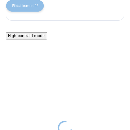
Přidat komentář
High-contrast mode
Paličky pro malé
Dřevěný senzorický
Drumboo
bubínek
129 Kč
599 Kč
SKLADEM
SKLADEM