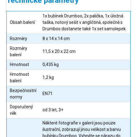
Technické parametry
1x bubínek Drumboo, 2x palička, 1x úložná
Obsah balení
taška, notový sešit v angličtině, společně s
Drumboo dostanete také 1x set samolepek
Rozměry
8 x 14 x 14 cm
Rozměry
11,5 x 20 x 22 cm
balení
Hmotnost
0,435 kg
Hmotnost
1,2 kg
balení
Bezpečnostní
EN71
normy
Doporučený
od 3 let, 3+
věk
Některé fotografie v galerii jsou pouze
ilustrační, zobrazují jinou velikost a barvu
bubínku Drumboo. Vyhněte se nárazu do