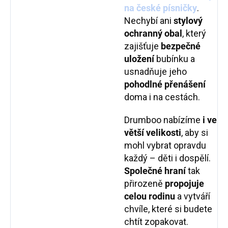
na české písničky
.
Nechybí ani
stylový
ochranný obal
, který
zajišťuje
bezpečné
uložení
bubínku a
usnadňuje jeho
pohodlné přenášení
doma i na cestách.
Drumboo nabízíme
i ve
větší velikosti
, aby si
mohl vybrat opravdu
každý – děti i dospělí.
Společné hraní
tak
přirozeně
propojuje
celou rodinu
a vytváří
chvíle, které si budete
chtít zopakovat.