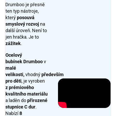
Drumboo je přesně
ten typ nástroje,
který
posouvá
smyslový rozvoj
na
další úroveň. Není
to
jen hračka. Je to
zážitek
.
Ocelový
bubínek
Drumboo
v
malé
velikosti,
vhodný
především
pro děti
,
je vyroben
z prémiového
kvalitního materiálu
a laděn do
přirozené
stupnice
C dur
.
Nabízí
8