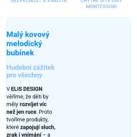
BEZPEČNOST A KVALITA
CHYTRÉ DÍTĚ DÍKY
MONTESSORI
Malý kovový
melodický
bubínek
Hudební zážitek
pro všechny
V
ELIS DESIGN
věříme, že děti by
měly
rozvíjet víc
než jen ruce
. Proto
tvoříme produkty,
které
zapojují sluch,
zrak i vnímání
– a