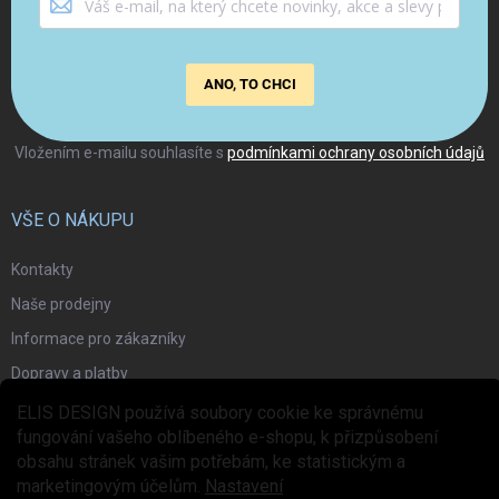
ANO, TO CHCI
Vložením e-mailu souhlasíte s
podmínkami ochrany osobních údajů
VŠE O NÁKUPU
Kontakty
Naše prodejny
Informace pro zákazníky
Dopravy a platby
Garance dodání
ELIS DESIGN používá soubory cookie ke správnému
fungování vašeho oblíbeného e-shopu, k přizpůsobení
Obchodní podmínky
obsahu stránek vašim potřebám, ke statistickým a
Ochrana osobních údajů
marketingovým účelům.
Nastavení