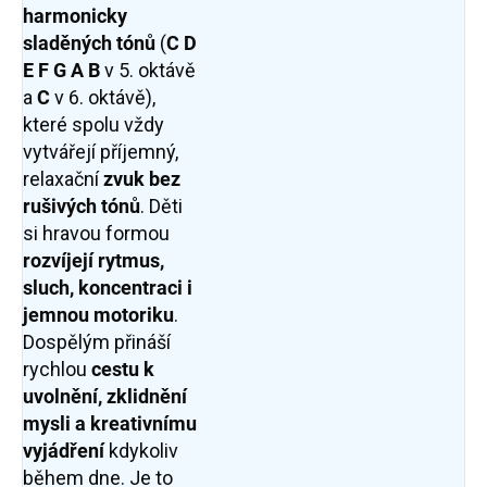
harmonicky
sladěných tónů
(
C D
E F G A B
v 5. oktávě
a
C
v 6. oktávě),
které spolu vždy
vytvářejí příjemný,
relaxační
zvuk bez
rušivých tónů
. Děti
si hravou formou
rozvíjejí rytmus,
sluch, koncentraci i
jemnou motoriku
.
Dospělým přináší
rychlou
cestu k
uvolnění, zklidnění
mysli a kreativnímu
vyjádření
kdykoliv
během dne. Je to