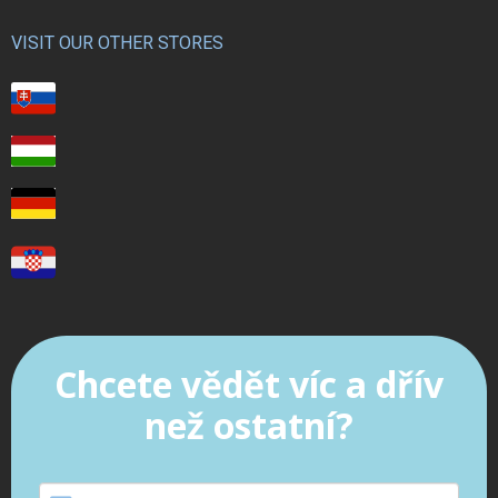
VISIT OUR OTHER STORES
Chcete vědět víc a dřív
než ostatní?