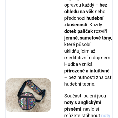
opravdu každý –
bez
ohledu na věk
nebo
předchozí
hudební
zkušenosti
. Každý
dotek paliček
rozvíří
jemné, sametové tóny
,
které působí
uklidňujícím až
meditativním dojmem.
Hudba vzniká
přirozeně a intuitivně
– bez nutnosti znalosti
hudební teorie.
Součástí balení jsou
noty s anglickými
písněmi
, navíc si
můžete stáhnout
noty