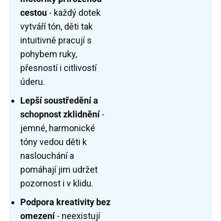
cestou
-
každý dotek
vytváří tón, děti tak
intuitivně pracují s
pohybem ruky,
přesností i citlivostí
úderu.
Lepší soustředění a
schopnost zklidnění
-
jemné, harmonické
tóny vedou děti k
naslouchání a
pomáhají jim udržet
pozornost i v klidu.
Podpora kreativity bez
omezení
- neexistují