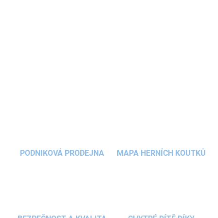
Malý kovový bubínek Drumboo
má
jemný, sametový zvuk
a
přináší radost a klid do každého dne. Perfektní hudební nástroj
pro všechny, kteří se chtějí ponořit do světa hudby a
rozvíjet
kreativitu
. Je vhodný pro rozvoj
jemné motoriky
, ideální pro
domácí hraní
i na cesty
.
DETAILNÍ INFORMACE
ZEPTAT SE
HLÍDAT
PODNIKOVÁ PRODEJNA
MAPA HERNÍCH KOUTKŮ