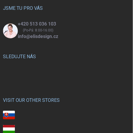
t
í
JSME TU PRO VÁS
+420 513 036 103
(Po-Pá: 8:00-16:00)
info@elisdesign.cz
SLEDUJTE NÁS
VISIT OUR OTHER STORES