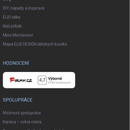
DIY, nápady a inspirace
ELIS talks
Náš příběh
Mise Montessori
Mapa ELIS DESIGN dětských koutků
HODNOCENÍ
SPOLUPRÁCE
Možnosti spolupráce
Kariéra – volná místa