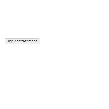
pestré barvy lákají k vodním
hračky ze dna.
hrám, házení i chytání a přinášejí
Do košíku
Do košíku
spoustu radosti při každém
koupání.
High-contrast mode
HURÁ VEN
HURÁ VEN
NELZE