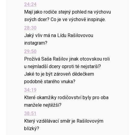
24:24
Mají jako rodiče stejný pohled na výchovu
svých dcer? Co je ve výchově inspiruje.
28:30
Jaký vliv má na Lídu Rašilovovou
instagram?
29:50
Prožívá Saša Rašilov jinak otcovskou roli
u nejmladší dcery oproti té nejstarší?
Jaké to je být zároveň dědečkem
podobně starého vnuka?
34:19
Které okamžiky rodičovství byly pro oba
manžele nejtěžší?
38:51
Který vzdělávací směr je Rašilovovým
blízký?