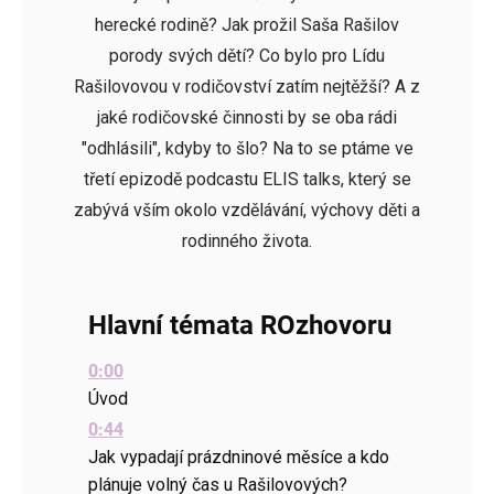
herecké rodině? Jak prožil Saša Rašilov
porody svých dětí? Co bylo pro Lídu
Rašilovovou v rodičovství zatím nejtěžší? A z
jaké rodičovské činnosti by se oba rádi
"odhlásili", kdyby to šlo? Na to se ptáme ve
třetí epizodě podcastu ELIS talks, který se
zabývá vším okolo vzdělávání, výchovy děti a
rodinného života.
Hlavní témata ROzhovoru
0:00
Úvod
0:44
Jak vypadají prázdninové měsíce a kdo
plánuje volný čas u Rašilovových?