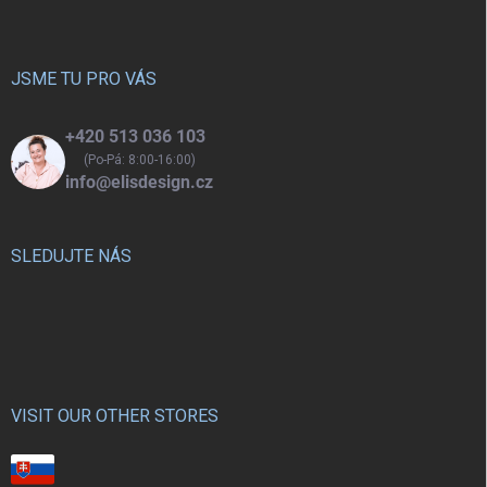
p
a
t
í
JSME TU PRO VÁS
+420 513 036 103
(Po-Pá: 8:00-16:00)
info@elisdesign.cz
SLEDUJTE NÁS
VISIT OUR OTHER STORES