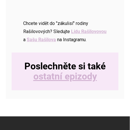
Chcete vidět do "zákulisí" rodiny
Rašilovových? Sledujte
Lídu Rašilovovou
a
Sašu Rašilova
na Instagramu.
Poslechněte si také
ostatní epizody
Z
á