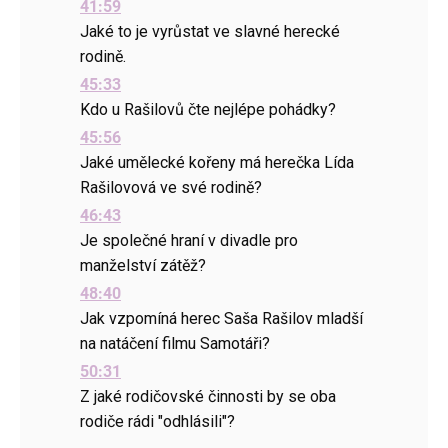
41:59
Jaké to je vyrůstat ve slavné herecké
rodině.
45:33
Kdo u Rašilovů čte nejlépe pohádky?
45:56
Jaké umělecké kořeny má herečka Lída
Rašilovová ve své rodině?
46:43
Je společné hraní v divadle pro
manželství zátěž?
48:40
Jak vzpomíná herec Saša Rašilov mladší
na natáčení filmu Samotáři?
50:31
Z jaké rodičovské činnosti by se oba
rodiče rádi "odhlásili"?