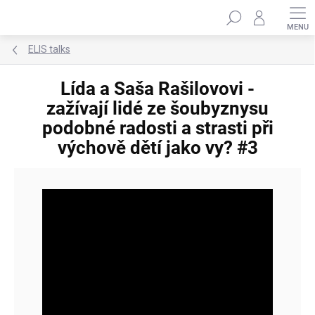
Přejít
Hledat
na
obsah
ELIS talks
Lída a Saša Rašilovovi -
zažívají lidé ze šoubyznysu
podobné radosti a strasti při
výchově dětí jako vy? #3