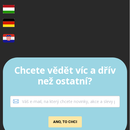
Chcete vědět víc a dřív
než ostatní?
ANO, TO CHCI