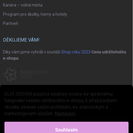
Kariéra – volná místa
Program pro školky, herny a hotely
Partneři
DĚKUJEME VÁM!
Díky vám jsme vyhráli v soutěži
Shop roku 2023
Cenu udržitelného
e-shopu
.
ELIS DESIGN používá soubory cookie ke správnému
fungování vašeho oblíbeného e-shopu, k přizpůsobení
obsahu stránek vašim potřebám, ke statistickým a
marketingovým účelům.
Nastavení
Copyright 2026
ELIS DESIGN
. Všechna práva vyhrazena.
Upravit nastavení
cookies
Souhlasím