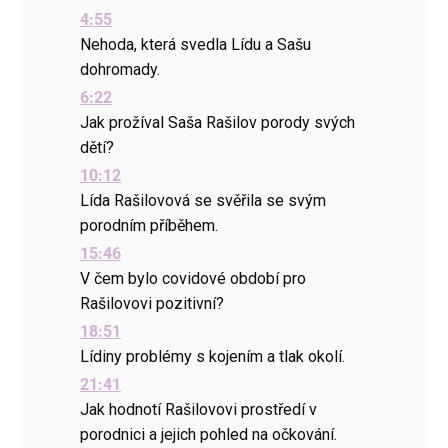
4:55
Nehoda, která svedla Lídu a Sašu
dohromady.
6:22
Jak prožíval Saša Rašilov porody svých
dětí?
10:12
Lída Rašilovová se svěřila se svým
porodním příběhem.
15:46
V čem bylo covidové období pro
Rašilovovi pozitivní?
18:51
Lídiny problémy s kojením a tlak okolí.
21:41
Jak hodnotí Rašilovovi prostředí v
porodnici a jejich pohled na očkování.