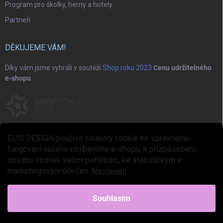
Program pro školky, herny a hotely
Partneři
DĚKUJEME VÁM!
Díky vám jsme vyhráli v soutěži
Shop roku 2023
Cenu udržitelného
e-shopu
.
ELIS DESIGN používá soubory cookie ke správnému
fungování vašeho oblíbeného e-shopu, k přizpůsobení
obsahu stránek vašim potřebám, ke statistickým a
marketingovým účelům.
Nastavení
Copyright 2026
ELIS DESIGN
. Všechna práva vyhrazena.
Upravit nastavení
cookies
Souhlasím
Vytvořil Shoptet Premium