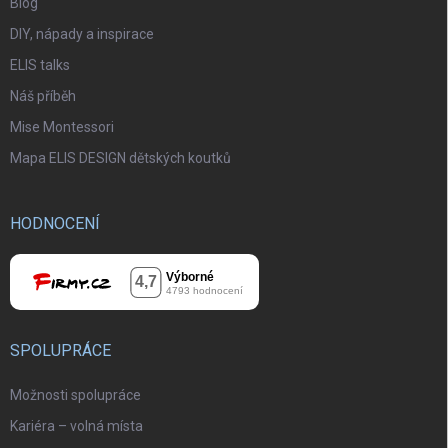
Blog
DIY, nápady a inspirace
ELIS talks
Náš příběh
Mise Montessori
Mapa ELIS DESIGN dětských koutků
HODNOCENÍ
SPOLUPRÁCE
Možnosti spolupráce
Kariéra – volná místa