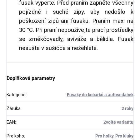
fusak vyperte. Před praním zapněte všechny
pojízdné i suché zipy, aby nedošlo k
poškození zipů ani fusaku. Praním max. na
30 °C. Při praní nepoužívejte prací prostředky
se změkčovadly, aviváže a bělidla. Fusak
nesušte v sušičce a nežehlete.
Doplňkové parametry
Kategorie
:
Fusaky do kočárků a autosedaček
Záruka
:
2 roky
EAN
:
Zvolte variantu
Pro koho
:
Pro holky
,
Pro kluky