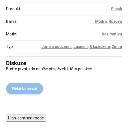
Produkt
:
Fusak
Barva
:
Modrá
,
Růžová
Motiv
:
Bez motivu
Typ
:
Jarní a podzimní
,
Luxusní
,
S kožíškem
,
Zimní
Diskuze
Buďte první, kdo napíše příspěvek k této položce.
Přidat komentář
High-contrast mode