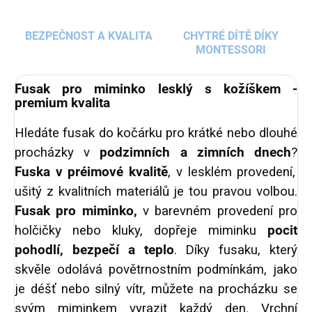
BEZPEČNOST A KVALITA
CHYTRÉ DÍTĚ DÍKY
MONTESSORI
Fusak pro miminko lesklý s kožíškem -
premium kvalita
Hledáte fusak do kočárku pro krátké nebo dlouhé
procházky v
podzimních a zimních dnech
?
Fuska v préimové kvalitě
, v lesklém provedení,
ušitý z kvalitních materiálů je tou pravou volbou.
Fusak pro miminko,
v barevném provedení pro
holčičky nebo kluky, dopřeje miminku
pocit
pohodlí, bezpečí a teplo
. Díky fusaku, který
skvěle odolává povětrnostním podmínkám, jako
je déšť nebo silný vítr, můžete na procházku se
svým miminkem vyrazit každý den. Vrchní