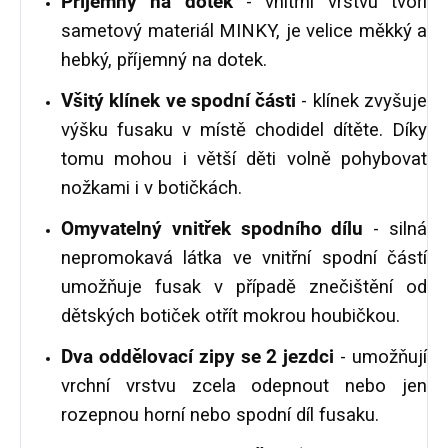
Příjemný na dotek
- vnitřní vrstvu tvoří
sametový materiál MINKY, je velice měkký a
hebký, příjemný na dotek.
Všitý klínek ve spodní části
- klínek zvyšuje
výšku fusaku v místě chodidel dítěte. Díky
tomu mohou i větší děti volně pohybovat
nožkami i v botičkách.
Omyvatelný vnitřek spodního dílu
- silná
nepromokavá látka ve vnitřní spodní částí
umožňuje fusak v případě znečištění od
dětských botiček otřít mokrou houbičkou.
Dva oddělovací zipy se 2 jezdci
- umožňují
vrchní vrstvu zcela odepnout nebo jen
rozepnou horní nebo spodní díl fusaku.