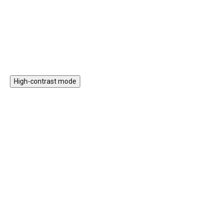
kreativitu, prostorové vnímání a
nasazovací prvky nebo třeba
jemnou motoriku.
xylofon.
Do košíku
Do košíku
High-contrast mode
Magnetická stavebnice
Motorický stolek s
EliFix Travel - 100 ks
vláčkem a aktivitami