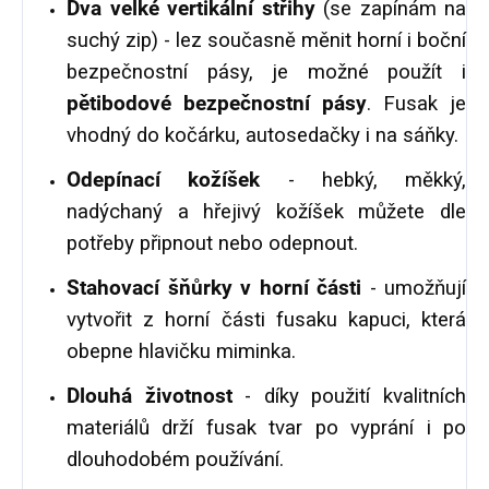
Dva velké vertikální střihy
(se zapínám na
suchý zip) - lez současně měnit horní i boční
bezpečnostní pásy, je možné použít i
pětibodové bezpečnostní pásy
. Fusak je
vhodný do kočárku, autosedačky i na sáňky.
Odepínací kožíšek
- hebký, měkký,
nadýchaný a hřejivý kožíšek můžete dle
potřeby připnout nebo odepnout.
Stahovací šňůrky v horní části
- umožňují
vytvořit z horní části fusaku kapuci, která
obepne hlavičku miminka.
Dlouhá životnost
- díky použití kvalitních
materiálů drží fusak tvar po vyprání i po
dlouhodobém používání.