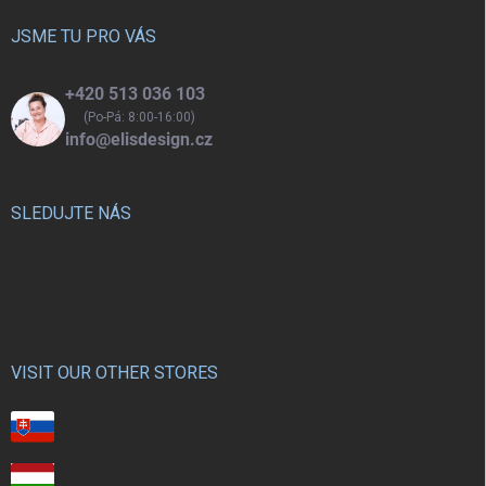
t
í
JSME TU PRO VÁS
+420 513 036 103
(Po-Pá: 8:00-16:00)
info@elisdesign.cz
SLEDUJTE NÁS
VISIT OUR OTHER STORES