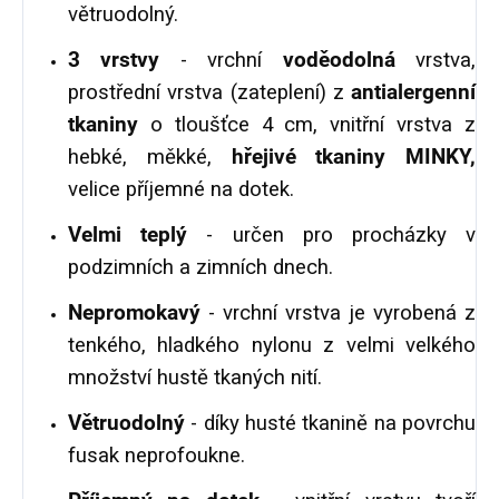
větruodolný.
3 vrstvy
- vrchní
voděodolná
vrstva,
prostřední vrstva (zateplení) z
antialergenní
tkaniny
o tloušťce 4 cm, vnitřní vrstva z
hebké, měkké,
hřejivé tkaniny MINKY,
velice příjemné na dotek.
Velmi teplý
- určen pro procházky v
podzimních a zimních dnech.
Nepromokavý
- vrchní vrstva je vyrobená z
tenkého, hladkého nylonu z velmi velkého
množství hustě tkaných nití.
Větruodolný
- díky husté tkanině na povrchu
fusak neprofoukne.