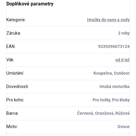
Doplňkové parametry
Kategorie
:
Hračky do vany a vody
Záruka
:
2 roky
EAN
:
9339296073124
Věk
:
od 6 let
Umístění
:
Koupelna, Outdoor
Dovednosti
:
Hrubá motorika
Pro koho
:
Pro holky, Pro kluky
Barva
:
Červená, Oranžová, Růžová
Motiv
:
Ovoce