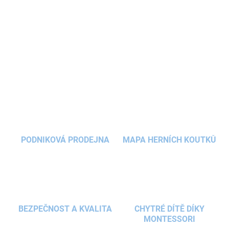
Sada hraček do vody
v podobě tří usměvavých
broskví
děti motivuje zkoušet se potopit a sbírat
hračky ze dna.
DETAILNÍ INFORMACE
ZEPTAT SE
HLÍDAT
PODNIKOVÁ PRODEJNA
MAPA HERNÍCH KOUTKŮ
BEZPEČNOST A KVALITA
CHYTRÉ DÍTĚ DÍKY
MONTESSORI