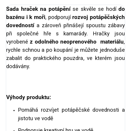
Sada hraček na potápění
se s
kvěle se hodí
do
bazénu i k moři
, podporují
rozvoj potápěčských
dovedností
a zároveň přinášejí spoustu zábavy
při společné hře s kamarády.
Hračky jsou
vyrobené
z odolného neoprenového materiálu
,
rychle schnou a po koupání je můžete jednoduše
zabalit do praktického pouzdra, ve kterém jsou
dodávány.
Výhody produktu:
Pomáhá rozvíjet potápěčské dovednosti a
jistotu ve vodě
Podporuje kreativní hru ve vodě