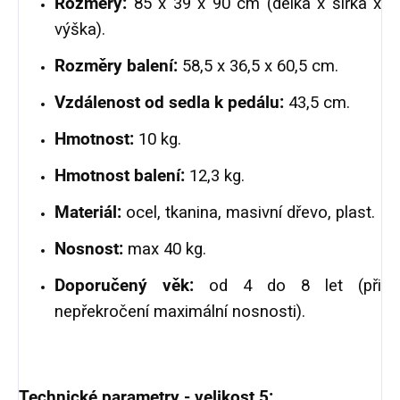
Rozměry:
85 x 39 x 90 cm (délka x šířka x
výška).
Rozměry balení:
58,5 x 36,5 x 60,5 cm.
Vzdálenost od sedla k pedálu:
43,5 cm.
Hmotnost:
10 kg.
Hmotnost balení:
12,3 kg.
Materiál:
ocel, tkanina, masivní dřevo, plast.
Nosnost:
max 40 kg.
Doporučený věk:
od 4 do 8 let (při
nepřekročení maximální nosnosti).
Technické parametry - velikost 5: