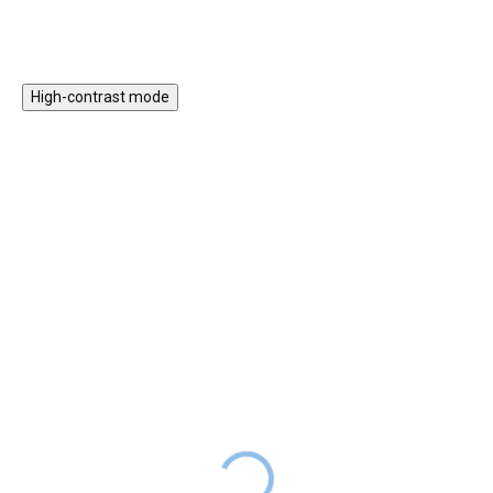
lze používat v interiéru i
bezpečnost a zábavu při jízdě.
exteriéru.
High-contrast mode
+ HELMA A
+ HELMA A
CHRÁNIČE
CHRÁNIČE
ELINELI ZA 199
ELINELI ZA 199
KČ
KČ
★★★★
★★★★
PREMIUM
PREMIUM
Mechanický jezdící kůň
Mechanický jezdící kůň