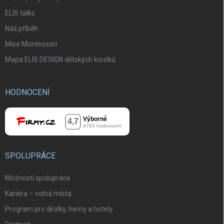
ELIS talks
Náš příběh
Mise Montessori
Mapa ELIS DESIGN dětských koutků
HODNOCENÍ
SPOLUPRÁCE
Možnosti spolupráce
Kariéra – volná místa
Program pro školky, herny a hotely