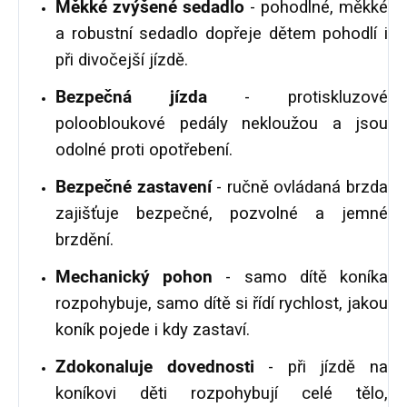
Měkké zvýšené sedadlo
- pohodlné, měkké
a robustní sedadlo dopřeje dětem pohodlí i
při divočejší jízdě.
Bezpečná jízda
- protiskluzové
poloobloukové pedály nekloužou a jsou
odolné proti opotřebení.
Bezpečné zastavení
- ručně ovládaná brzda
zajišťuje bezpečné, pozvolné a jemné
brzdění.
Mechanický pohon
- samo dítě koníka
rozpohybuje, samo dítě si řídí rychlost, jakou
koník pojede i kdy zastaví.
Zdokonaluje dovednosti
- při jízdě na
koníkovi děti rozpohybují celé tělo,