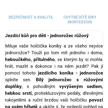
BEZPEČNOST A KVALITA
CHYTRÉ DÍTĚ DÍKY
MONTESSORI
Jezdící kůň pro děti - jednorožec růžový
Miluje vaše holčička koníky a ze všeho nejvíce
jednorožce? Touží po tom mít jednoho i doma,
heboučkého, přítulného
, se kterým by si mohla
hrát, mazlit a dokonce i na něm jezdit? Pak jí
pomocí tohoto
jezdícího koníka - jednorožce
splníte sen.
Bílý jednorožec s růžovými
doplňky
, s pohodlným
vyvýšeným sedlem,
hebkou srstí,
protiskluzovými pedály, dřevěnými
rukojetěmi a ruční brzdou vaši holčičku
povozí
na svém hřbetě
a ukáže jí, že nejlepší pohled na