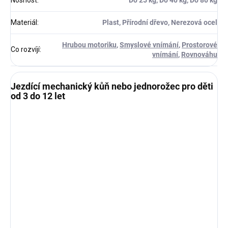
Nosnost
:
Do 25 kg, Do 40 kg, Do 80 kg
Materiál
:
Plast, Přírodní dřevo, Nerezová ocel
Hrubou motoriku
,
Smyslové vnímání
,
Prostorové
Co rozvíjí
:
vnímání
,
Rovnováhu
Jezdící mechanický kůň nebo jednorožec pro děti
od 3 do 12 let