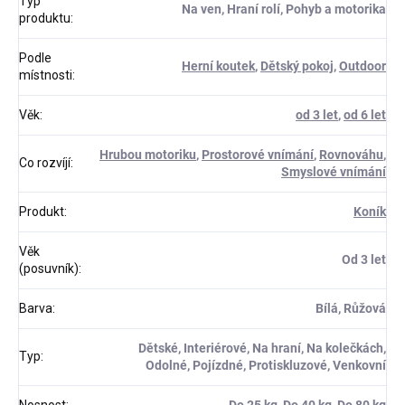
Typ
Na ven, Hraní rolí, Pohyb a motorika
produktu
:
Podle
Herní koutek
,
Dětský pokoj
,
Outdoor
místnosti
:
Věk
:
od 3 let
,
od 6 let
Hrubou motoriku
,
Prostorové vnímání
,
Rovnováhu
,
Co rozvíjí
:
Smyslové vnímání
Produkt
:
Koník
Věk
Od 3 let
(posuvník)
:
Barva
:
Bílá, Růžová
Dětské, Interiérové, Na hraní, Na kolečkách,
Typ
:
Odolné, Pojízdné, Protiskluzové, Venkovní