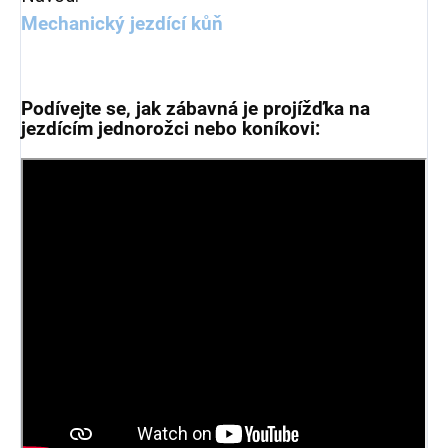
Mechanický jezdící kůň
Podívejte se, jak zábavná je projížďka na
jezdícím jednorožci nebo koníkovi: