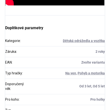
Doplňkové parametry
Kategorie
:
Dětská odrážedla a vozítka
Záruka
:
2 roky
EAN
:
Zvolte variantu
Typ hračky
:
Na ven
,
Pohyb a motorika
Doporučený
Od 3 let, Od 5 let
věk
:
Pro koho
:
Pro holky