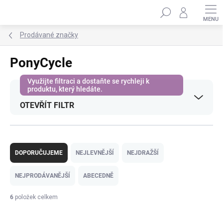
Přejít
Hledat
na
obsah
Prodávané značky
PonyCycle
OTEVŘÍT FILTR
Ř
a
DOPORUČUJEME
NEJLEVNĚJŠÍ
NEJDRAŽŠÍ
z
e
NEJPRODÁVANĚJŠÍ
ABECEDNĚ
n
í
6
položek celkem
p
V
r