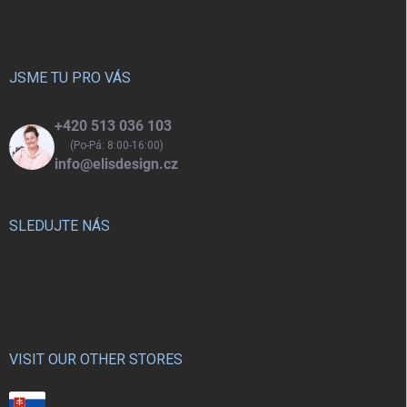
p
í
p
a
r
t
v
í
JSME TU PRO VÁS
k
y
v
+420 513 036 103
ý
(Po-Pá: 8:00-16:00)
p
info@elisdesign.cz
i
s
u
SLEDUJTE NÁS
VISIT OUR OTHER STORES