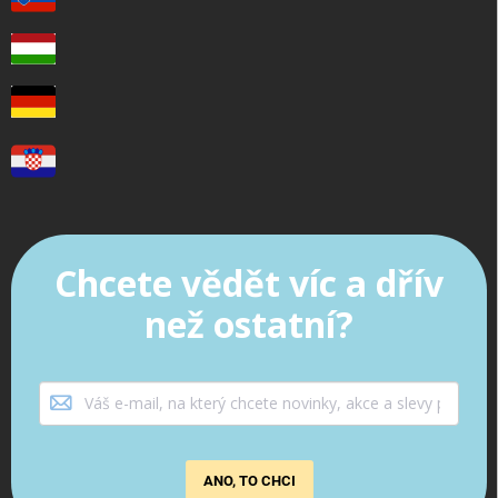
Chcete vědět víc a dřív
než ostatní?
ANO, TO CHCI