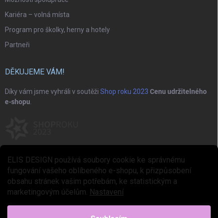
Kariéra – volná místa
Program pro školky, herny a hotely
Partneři
DĚKUJEME VÁM!
Díky vám jsme vyhráli v soutěži
Shop roku 2023
Cenu udržitelného
e-shopu
.
ELIS DESIGN používá soubory cookie ke správnému
fungování vašeho oblíbeného e-shopu, k přizpůsobení
obsahu stránek vašim potřebám, ke statistickým a
marketingovým účelům.
Nastavení
Copyright 2026
ELIS DESIGN
. Všechna práva vyhrazena.
Upravit nastavení
cookies