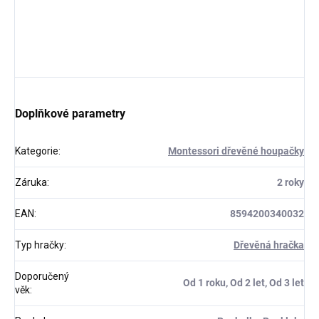
Doplňkové parametry
Kategorie
:
Montessori dřevěné houpačky
Záruka
:
2 roky
EAN
:
8594200340032
Typ hračky
:
Dřevěná hračka
Doporučený
Od 1 roku, Od 2 let, Od 3 let
věk
: