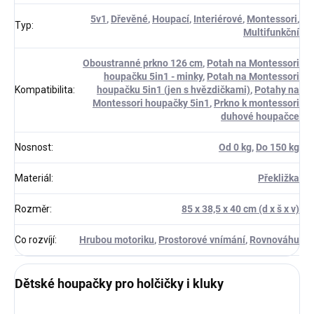
5v1
,
Dřevěné
,
Houpací
,
Interiérové
,
Montessori
,
Typ
:
Multifunkční
Oboustranné prkno 126 cm
,
Potah na Montessori
houpačku 5in1 - minky
,
Potah na Montessori
Kompatibilita
:
houpačku 5in1 (jen s hvězdičkami)
,
Potahy na
Montessori houpačky 5in1
,
Prkno k montessori
duhové houpačce
Nosnost
:
Od 0 kg
,
Do 150 kg
Materiál
:
Překližka
Rozměr
:
85 x 38,5 x 40 cm (d x š x v)
Co rozvíjí
:
Hrubou motoriku
,
Prostorové vnímání
,
Rovnováhu
Dětské houpačky pro holčičky i kluky