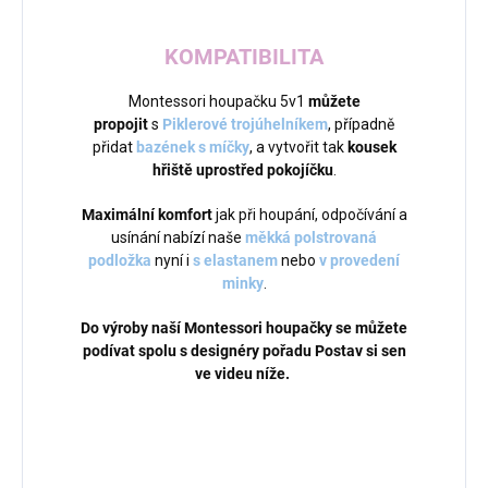
KOMPATIBILITA
Montessori houpačku 5v1
můžete
propojit
s
Piklerové trojúhelníkem
, případně
přidat
bazének s míčky
, a vytvořit tak
kousek
hřiště uprostřed pokojíčku
.
Maximální komfort
jak při houpání, odpočívání a
usínání nabízí naše
měkká polstrovaná
podložka
nyní i
s elastanem
nebo
v provedení
minky
.
Do výroby naší Montessori houpačky se můžete
podívat spolu s designéry pořadu Postav si sen
ve videu níže.