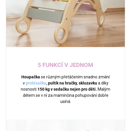
5 FUNKCÍ V JEDNOM
Houpačka
se různým přetáčením snadno změní
v
prolézačku
, pultík na hračky, skluzavku
a díky
nosnosti
150 kg
v
sedačku nejen pro děti.
Malým
dětem se v ní za maminčina pohupování dobře
usíná.