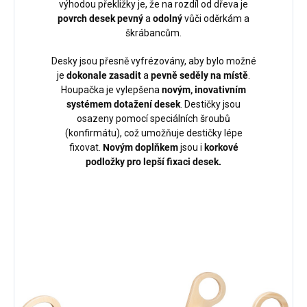
výhodou překližky je, že na rozdíl od dřeva je
povrch desek pevný
a
odolný
vůči oděrkám a
škrábancům.
Desky jsou přesně vyfrézovány, aby bylo možné
je
dokonale zasadit
a
pevně seděly na místě
.
Houpačka je vylepšena
novým, inovativním
systémem dotažení desek
. Destičky jsou
osazeny pomocí speciálních šroubů
(konfirmátu), což umožňuje destičky lépe
fixovat.
Novým doplňkem
jsou i
korkové
podložky pro lepší fixaci desek.