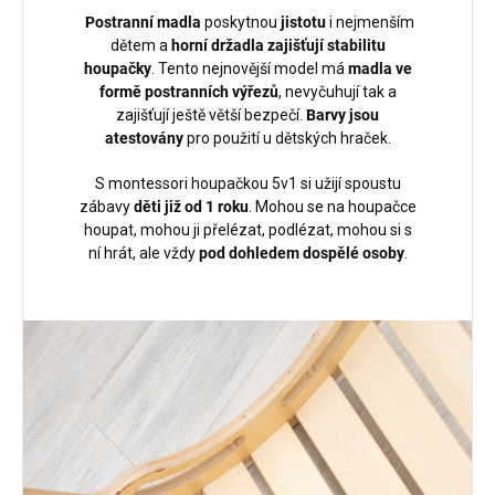
Postranní madla
poskytnou
jistotu
i nejmenším
dětem a
horní držadla zajišťují stabilitu
houpačky
. Tento nejnovější model má
madla ve
formě postranních výřezů
, nevyčuhují tak a
zajišťují ještě větší bezpečí.
Barvy jsou
atestovány
pro použití u dětských hraček.
S montessori houpačkou 5v1 si užijí spoustu
zábavy
děti již od 1 roku
. Mohou se na houpačce
houpat, mohou ji přelézat, podlézat, mohou si s
ní hrát, ale vždy
pod dohledem dospělé osoby
.