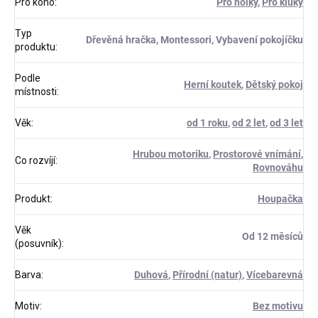
Pro koho
:
Pro holky
,
Pro kluky
Typ
Dřevěná hračka, Montessori, Vybavení pokojíčku
produktu
:
Podle
Herní koutek
,
Dětský pokoj
místnosti
:
Věk
:
od 1 roku
,
od 2 let
,
od 3 let
Hrubou motoriku
,
Prostorové vnímání
,
Co rozvíjí
:
Rovnováhu
Produkt
:
Houpačka
Věk
Od 12 měsíců
(posuvník)
:
Barva
:
Duhová
,
Přírodní (natur)
,
Vícebarevná
Motiv
:
Bez motivu