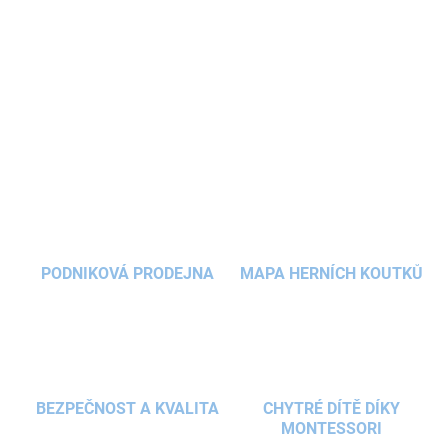
Mušelínový spací pytel
je lehký, měkký a
prodyšný, takže vaše
miminko
zůstane v teple a
pohodlí po celou noc. Šetrný materiál a chytrý
střih
pytle na spaní
dodají dětem pocit bezpečí a
DETAILNÍ INFORMACE
podpoří klidný, ničím nerušený spánek.
ZEPTAT SE
HLÍDAT
PODNIKOVÁ PRODEJNA
MAPA HERNÍCH KOUTKŮ
BEZPEČNOST A KVALITA
CHYTRÉ DÍTĚ DÍKY
MONTESSORI