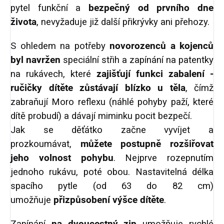
pytel funkční a
bezpečný
od prvního dne
života
, nevyžaduje již další přikrývky ani přehozy.
S ohledem na potřeby
novorozenců a kojenců
byl navržen
speciální střih a zapínání na patentky
na rukávech, které
zajišťují
funkci zabalení -
ručičky dítěte zůstávají blízko u těla
, čímž
zabraňují Moro reflexu (náhlé pohyby paží, které
dítě probudí) a dávají miminku pocit bezpečí.
Jak se děťátko začne vyvíjet a
prozkoumávat,
můžete postupně rozšiřovat
jeho volnost pohybu
. Nejprve rozepnutím
jednoho rukávu, poté obou. Nastavitelná délka
spacího pytle (od 63 do 82 cm)
umožňuje
přizpůsobení výšce dítěte
.