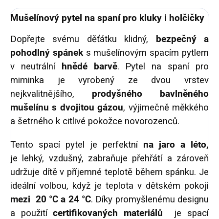
Mušelínový pytel na spaní pro kluky i holčičky
Dopřejte svému děťátku klidný,
bezpečný a
pohodlný spánek
s mušelínovým spacím pytlem
v neutrální
hnědé barvě
. Pytel na spaní pro
miminka je vyrobený ze dvou vrstev
nejkvalitnějšího,
prodyšného bavlněného
mušelínu
s dvojitou gázou
, výjimečně měkkého
a šetrného k citlivé pokožce novorozenců.
Tento spací pytel je perfektní
na jaro a léto,
je lehký, vzdušný, zabraňuje přehřátí a zároveň
udržuje dítě v příjemné teplotě během spánku. Je
ideální volbou, když je teplota v dětském pokoji
mezi 20 °C a 24 °C
. Díky promyšlenému designu
a použití
certifikovaných materiálů
je spací