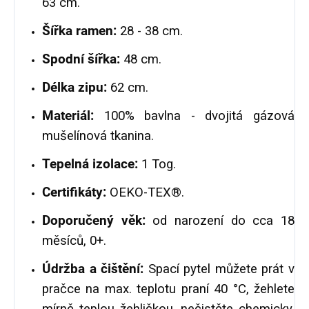
63 cm.
Šířka ramen:
28 - 38 cm.
Spodní šířka:
48 cm.
Délka zipu:
62 cm.
Materiál:
100% bavlna - dvojitá gázová
mušelínová tkanina.
Tepelná izolace:
1 Tog.
Certifikáty:
OEKO-TEX®.
Doporučený věk:
od narození do cca 18
měsíců, 0+.
Údržba a čištění:
Spací pytel můžete prát v
pračce na max. teplotu praní 40 °C, žehlete