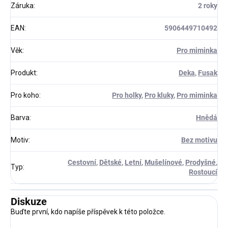
Záruka
:
2 roky
EAN
:
5906449710492
Věk
:
Pro miminka
Produkt
:
Deka
,
Fusak
Pro koho
:
Pro holky
,
Pro kluky
,
Pro miminka
Barva
:
Hnědá
Motiv
:
Bez motivu
Cestovní
,
Dětské
,
Letní
,
Mušelínové
,
Prodyšné
,
Typ
:
Rostoucí
Diskuze
Buďte první, kdo napíše příspěvek k této položce.