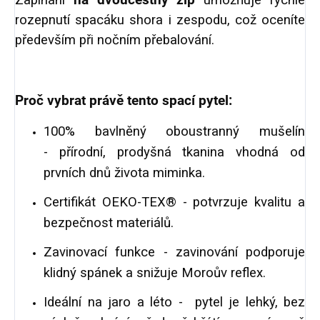
Zapínání
na dvoucestný zip
umožňuje rychlé
rozepnutí spacáku shora i zespodu, což oceníte
především při nočním přebalování.
Proč vybrat právě tento spací pytel:
100% bavlněný oboustranný mušelín
-
přírodní, prodyšná tkanina vhodná od
prvních dnů života miminka.
Certifikát OEKO-TEX® - potvrzuje kvalitu a
bezpečnost materiálů.
Zavinovací funkce - zavinování podporuje
klidný spánek a snižuje Moroův reflex.
Ideální na jaro a léto -
pytel je lehký, bez