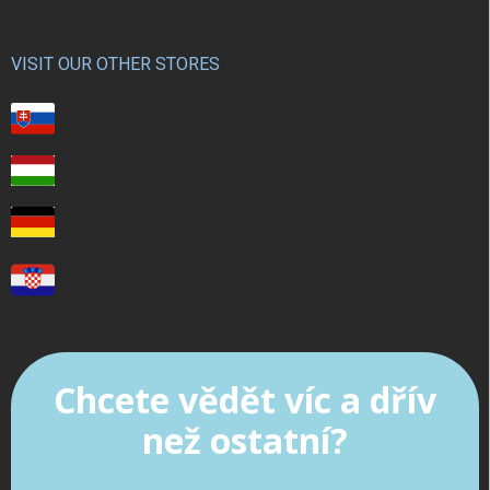
VISIT OUR OTHER STORES
Chcete vědět víc a dřív
než ostatní?