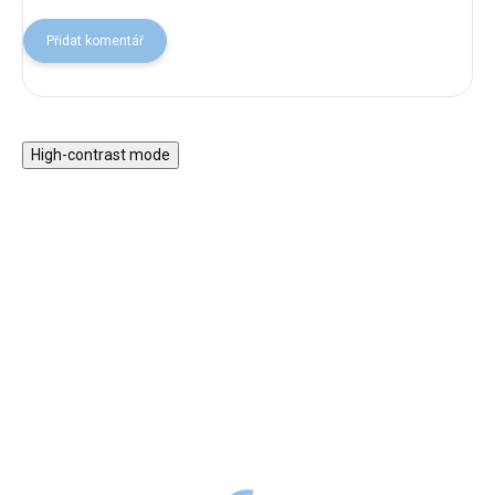
Přidat komentář
High-contrast mode
Dětská peřina a polštář
Dětské povlečení Safari
(set)
SKLADEM
399 Kč
DO 2-6