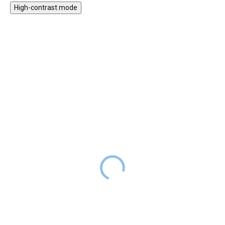
High-contrast mode
★★★★
★★★★
PREMIUM
PREMIUM
Nálepka na zeď - Motýlí
Nálepka na stěnu -
víla
Holčička s kolouškem
SKLADEM
SKLADEM
1 999 Kč
1 399 Kč
DO 2-6
DO 2-6
TÝDNŮ
TÝDNŮ
Pohádkové víly jsou křehká,
Další z řady netradičních a
kouzelná stvoření, která se
roztomilých nálepek v podobě