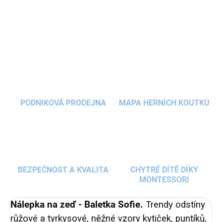
krásnou
baletkou Sofií
v módních
pastelových
DETAILNÍ INFORMACE
barvách
. Můžete dokonce podle velikosti
místnosti
vybírat ze tří rozměrů
této nádherné
ZEPTAT SE
HLÍDAT
samolepky.
PODNIKOVÁ PRODEJNA
MAPA HERNÍCH KOUTKŮ
BEZPEČNOST A KVALITA
CHYTRÉ DÍTĚ DÍKY
MONTESSORI
Nálepka na zeď - Baletka Sofie.
Trendy odstíny
růžové a tyrkysové, něžné vzory kytiček, puntíků,