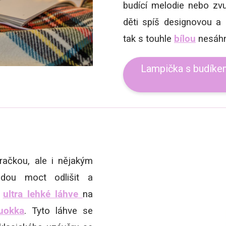
budící melodie nebo zvu
děti spíš designovou a 
tak s touhle
bílou
nesáhn
Lampička s budíke
hračkou, ale i nějakým
dou moct odlišit a
a
ultra lehké láhve
na
uokka
. Tyto láhve se