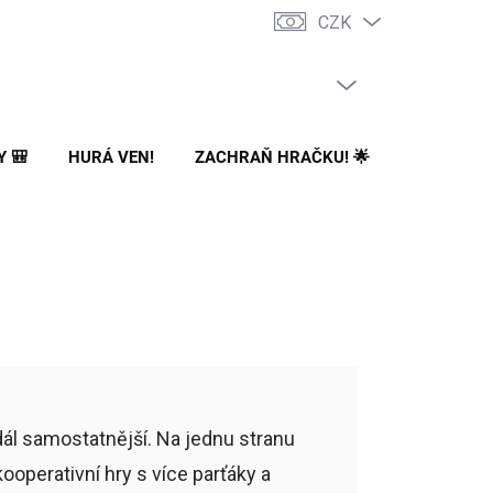
CZK
PRÁZDNÝ KOŠÍK
NÁKUPNÍ
KOŠÍK
Y 🎒
HURÁ VEN!
ZACHRAŇ HRAČKU! 🌟
🌳 NA ZA
dál samostatnější. Na jednu stranu
ooperativní hry s více parťáky a