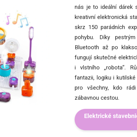
nás je to ideální dárek 
kreativní elektronická s
skrz 150 parádních exp
pohybu. Díky pestrý
Bluetooth až po klakso
fungují skutečné elektri
i vlstního „robota“. R
fantazii, logiku i kutilsk
pro všechny, kdo rádi
zábavnou cestou.
Elektrické stavebni