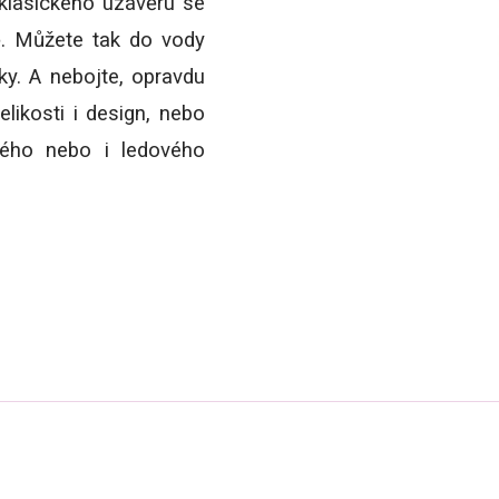
 klasického uzávěru se
ně. Můžete tak do vody
rky. A nebojte, opravdu
elikosti i design, nebo
ého nebo i ledového