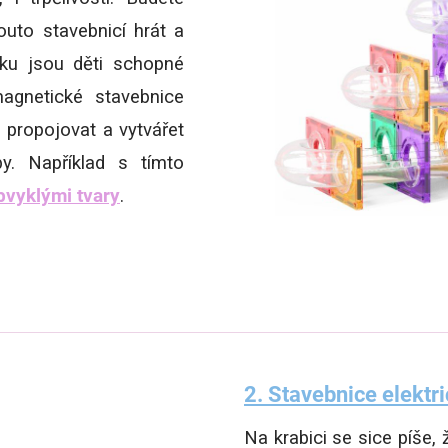
outo stavebnicí hrát a
ičku jsou děti schopné
agnetické stavebnice
 propojovat a vytvářet
by. Například s tímto
bvyklými tvary
.
2. Stavebnice elektr
Na krabici se sice píše, 