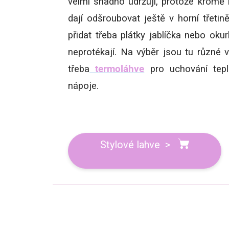
velmi snadno udržují, protože kromě
dají odšroubovat ještě v horní třeti
přidat třeba plátky jablíčka nebo oku
neprotékají. Na výběr jsou tu různé v
třeba
termoláhve
pro uchování tepl
nápoje.
Stylové lahve >