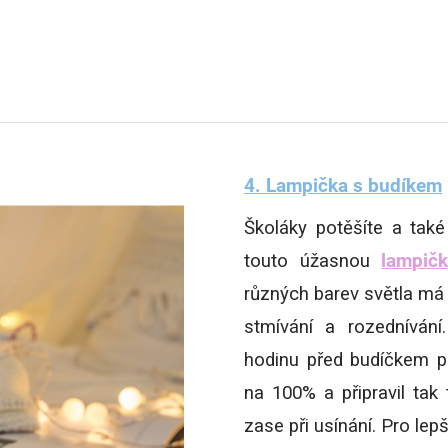
4. Lampička s budíkem
Školáky potěšíte a tak
touto úžasnou
lampič
různých barev světla má 
stmívání a rozednívání
hodinu před budíčkem po
na 100% a připravil tak
zase při usínání. Pro lep