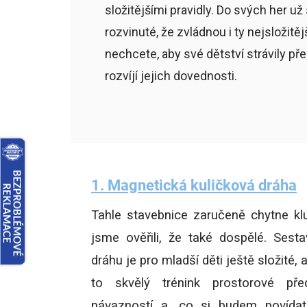
složitějšími pravidly. Do svých her už
rozvinuté, že zvládnou i ty nejsložitěj
nechcete, aby své dětství strávily př
rozvíjí jejich dovednosti.
1. Magnetická kuličková dráha
Tahle stavebnice zaručeně chytne kl
jsme ověřili, že také dospělé.
Sestav
dráhu je pro mladší děti ještě složité, 
to skvělý trénink prostorové předs
návazností a, co si budem povídat, 