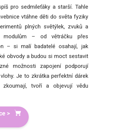
spíš pro sedmileťáky a starší. Tahle
tavebnice vtáhne děti do světa fyziky
erimentů plných světýlek, zvuků a
m modulům – od větráčku přes
n – si malí badatelé osahají, jak
cké obvody a budou si moct sestavit
ůzné možnosti zapojení podporují
é vlohy. Je to zkrátka perfektní dárek
 zkoumají, tvoří a objevují vědu
ce >