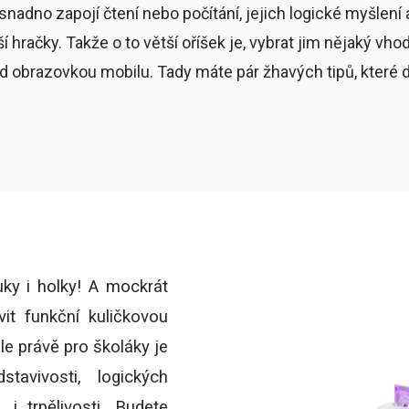
 snadno zapojí čtení nebo počítání, jejich logické myšlení
ší hračky. Takže o to větší oříšek je, vybrat jim nějaký vho
ed obrazovkou mobilu. Tady máte pár žhavých tipů, které 
uky i holky! A mockrát
it funkční kuličkovou
ale právě pro školáky je
tavivosti, logických
i trpělivosti. Budete