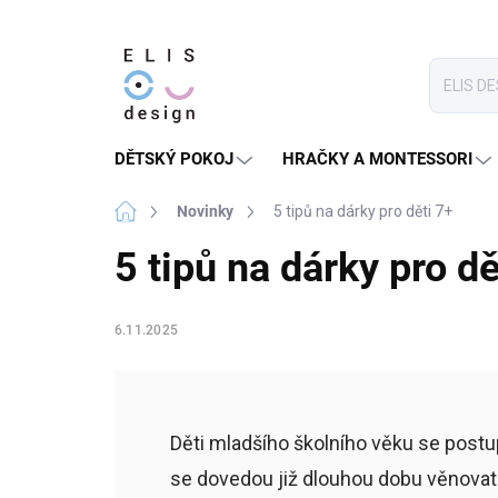
Přejít
na
obsah
DĚTSKÝ POKOJ
HRAČKY A MONTESSORI
Domů
Novinky
5 tipů na dárky pro děti 7+
5 tipů na dárky pro dě
6.11.2025
Děti mladšího školního věku se postup
se dovedou již dlouhou dobu věnovat s