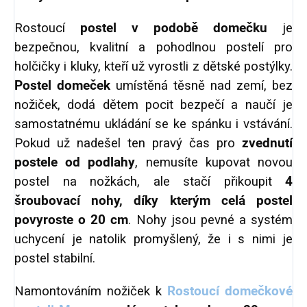
Rostoucí
postel v podobě domečku
je
bezpečnou, kvalitní a pohodlnou postelí pro
holčičky i kluky, kteří už vyrostli z dětské postýlky.
Postel domeček
umístěná těsně nad zemí, bez
nožiček, dodá dětem pocit bezpečí a naučí je
samostatnému ukládání se ke spánku i vstávání.
Pokud už nadešel ten pravý čas pro
zvednutí
postele od podlahy
, nemusíte kupovat novou
postel na nožkách, ale stačí přikoupit
4
šroubovací nohy, díky kterým celá postel
povyroste o 20 cm
. Nohy jsou pevné a systém
uchycení je natolik promyšlený, že i s nimi je
postel stabilní.
Namontováním nožiček k
Rostoucí domečkové