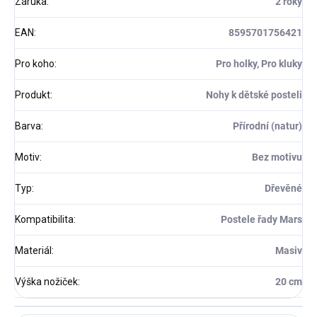
Záruka
:
2 roky
EAN
:
8595701756421
Pro koho
:
Pro holky, Pro kluky
Produkt
:
Nohy k dětské posteli
Barva
:
Přírodní (natur)
Motiv
:
Bez motivu
Typ
:
Dřevěné
Kompatibilita
:
Postele řady Mars
Materiál
:
Masiv
Výška nožiček
:
20 cm