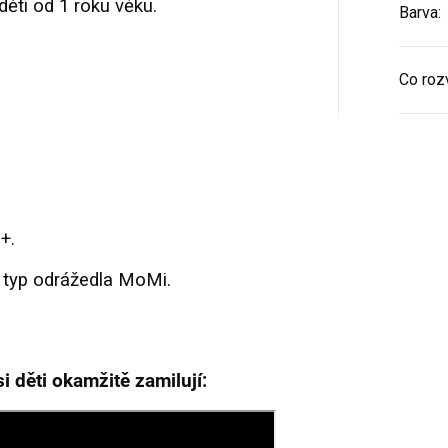
ěti od 1 roku věku.
Barva
:
Co rozv
+.
ý typ odrážedla MoMi.
i děti okamžitě zamilují: