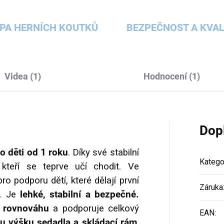
PA HERNÍCH KOUTKŮ
BEZPEČNOST A KVAL
Videa (1)
Hodnocení (1)
Dop
o děti od 1 roku
. Díky své stabilní
Katego
 kteří se teprve učí chodit. Ve
o podporu dětí, které dělají první
Záruka
u. Je
lehké, stabilní a bezpečné.
 rovnováhu
a podporuje celkový
EAN
:
ou výšku sedadla a skládací rám
,