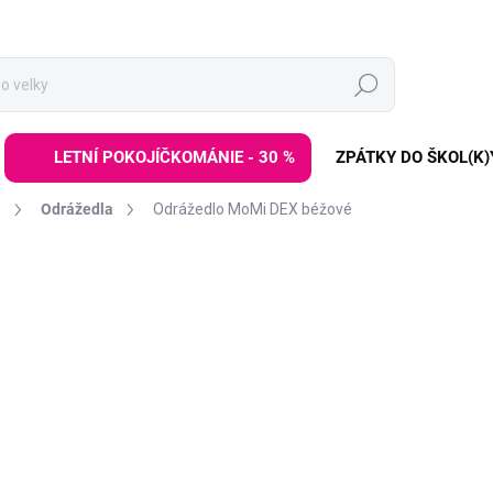
Hledat
LETNÍ POKOJÍČKOMÁNIE - 30 %
ZPÁTKY DO ŠKOL(K)
a
Odrážedla
Odrážedlo MoMi DEX béžové
ZNAČKA:
MOMI
1 189 Kč
Měrná
SKLADEM
(>3 KS)
cena:
−
+