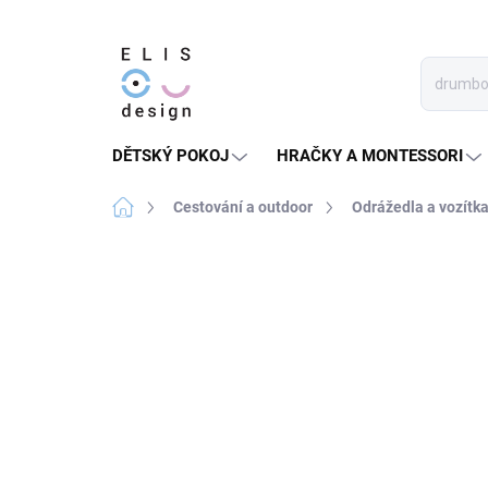
Přejít
na
obsah
DĚTSKÝ POKOJ
HRAČKY A MONTESSORI
Domů
Cestování a outdoor
Odrážedla a vozítk
1 hodnocení
Podrobnosti hodnocení
★★★ BASIC
+ HELMA A CHRÁNIČE
ELINELI ZA 199 KČ