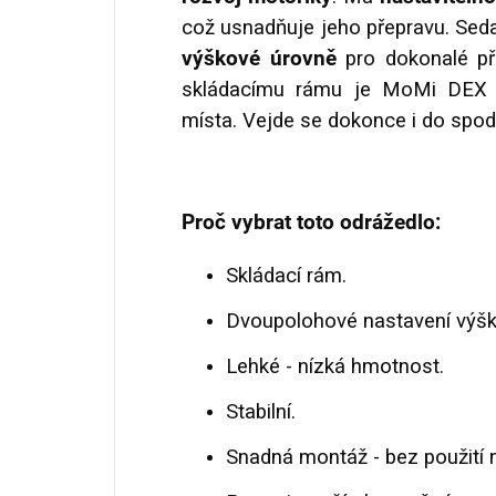
což usnadňuje jeho přepravu. Se
výškové úrovně
pro dokonalé při
skládacímu rámu je MoMi DE
místa. Vejde se dokonce i do spo
Proč vybrat toto odrážedlo:
Skládací rám.
Dvoupolohové nastavení výšk
Lehké - nízká hmotnost.
Stabilní.
Snadná montáž - bez použití n