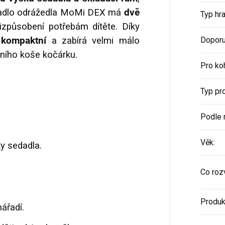
dadlo odrážedla MoMi DEX má
dvě
Typ hr
způsobení potřebám dítěte. Díky
X
kompaktní
a zabírá velmi málo
Doporu
dního koše kočárku.
Pro ko
Typ pr
Podle 
Věk
:
y sedadla.
Co rozv
Produk
ářadí.