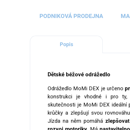
PODNIKOVÁ PRODEJNA
MA
Popis
Dětské béžové odrážedlo
Odrážedlo MoMi DEX je určeno
pr
konstrukci je vhodné i pro ty,
skutečnosti je MoMi DEX ideální pr
krůčky a zlepšují svou rovnováh
Jízda na něm pomáhá
zlepšovat
rozvoj motoriky
. Má
nastaviteln