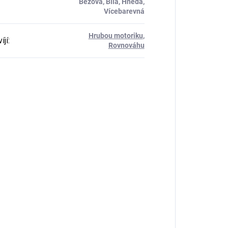
Béžová, Bílá, Hnědá,
Vícebarevná
Hrubou motoriku
,
íjí
:
Rovnováhu