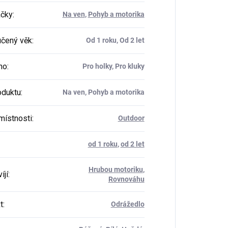
ačky
:
Na ven
,
Pohyb a motorika
čený věk
:
Od 1 roku, Od 2 let
ho
:
Pro holky, Pro kluky
oduktu
:
Na ven, Pohyb a motorika
místnosti
:
Outdoor
od 1 roku
,
od 2 let
Hrubou motoriku
,
íjí
:
Rovnováhu
t
:
Odrážedlo