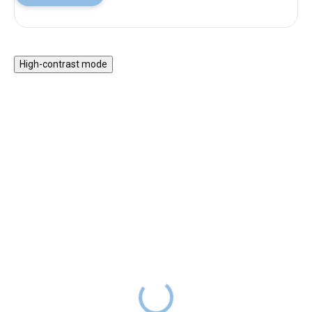
High-contrast mode
★★★★
★★★★
PREMIUM
PREMIUM
Narozeninový dort 26
Člověče nezlob se EDVIN
dílů dřevěný Pink
SKLADEM
399 Kč
DO 2-6
499 Kč
SKLADEM
TÝDNŮ