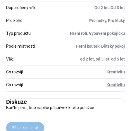
Doporučený věk
:
Od 2 let, Od 3 let
Pro koho
:
Pro holky, Pro kluky
Typ produktu
:
Hraní rolí, Vybavení pokojíčku
Podle místnosti
:
Herní koutek
,
Dětský pokoj
Věk
:
od 2 let
,
od 3 let
,
od 5 let
Co rozvíjí
:
Kreativitu
Co rozvíjí
:
Kreativitu
Diskuze
Buďte první, kdo napíše příspěvek k této položce.
Přidat komentář