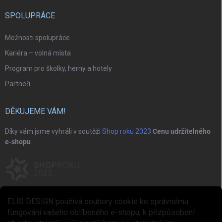
SPOLUPRÁCE
Možnosti spolupráce
Kariéra – volná místa
Program pro školky, herny a hotely
Partneři
DĚKUJEME VÁM!
Díky vám jsme vyhráli v soutěži
Shop roku 2023
Cenu udržitelného
e-shopu
.
ELIS DESIGN používá soubory cookie ke správnému
fungování vašeho oblíbeného e-shopu, k přizpůsobení