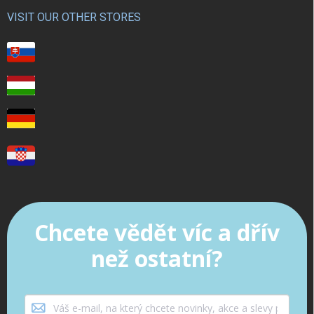
VISIT OUR OTHER STORES
Chcete vědět víc a dřív
než ostatní?