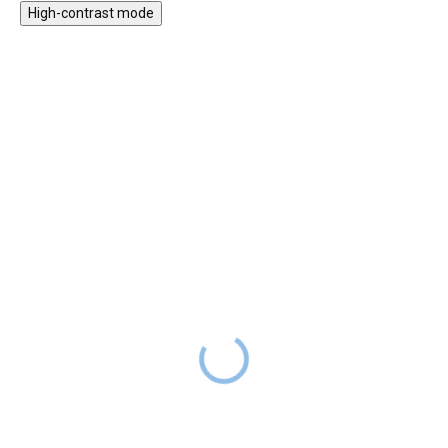
High-contrast mode
★★★★
★★★★
PREMIUM
PREMIUM
Doktorský kufřík přírodní
Patrový stojan na dorty
KID'S HUB
KID'S HUB
299 Kč
SKLADEM
SKLADEM
549 Kč
DO 2-6
TÝDNŮ
Cena
209 Kč
s kódem
LETO30
Cena
384 Kč
s kódem
LETO30