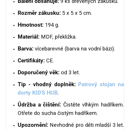
Balení obsahuje:
9 ks dřevěných zákusků.
Rozměr zákusku:
5 x 5 x 5 cm.
Hmotnost:
194 g.
Materiál:
MDF, překližka.
Barva:
vícebarevné (barva na vodní bázi).
Certifikáty:
CE.
Doporučený věk:
od 3 let.
Tip - vhodný doplněk:
Patrový stojan na
dorty KID'S HUB
.
Údržba a čištění:
Čistěte vlhkým hadříkem.
Otřete do sucha čistým hadříkem.
Upozornění:
Nevhodné pro děti mladší 3 let.