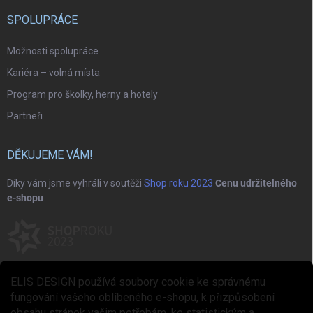
SPOLUPRÁCE
Možnosti spolupráce
Kariéra – volná místa
Program pro školky, herny a hotely
Partneři
DĚKUJEME VÁM!
Díky vám jsme vyhráli v soutěži
Shop roku 2023
Cenu udržitelného
e-shopu
.
ELIS DESIGN používá soubory cookie ke správnému
fungování vašeho oblíbeného e-shopu, k přizpůsobení
obsahu stránek vašim potřebám, ke statistickým a