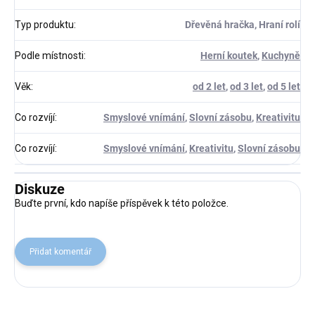
Typ produktu
:
Dřevěná hračka, Hraní rolí
Podle místnosti
:
Herní koutek
,
Kuchyně
Věk
:
od 2 let
,
od 3 let
,
od 5 let
Co rozvíjí
:
Smyslové vnímání
,
Slovní zásobu
,
Kreativitu
Co rozvíjí
:
Smyslové vnímání
,
Kreativitu
,
Slovní zásobu
Diskuze
Buďte první, kdo napíše příspěvek k této položce.
Přidat komentář