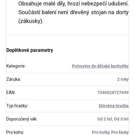
Obsahuje malé díly, hrozí nebezpečí udušení.
Součástí balení není dřevěný stojan na dorty
(zákusky).
Doplňkové parametry
Kategorie
:
Potraviny do dětské kuchyňky
Záruka
:
2 roky
EAN
:
7340028727699
Typ hračky
:
Dřevěná hračka
Doporučený věk
:
Od 2 let, Od 3 let
Pro koho
:
Pro holky, Pro kluky