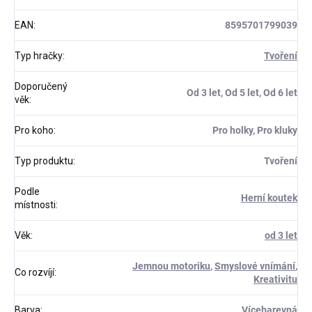
EAN
:
8595701799039
Typ hračky
:
Tvoření
Doporučený
Od 3 let, Od 5 let, Od 6 let
věk
:
Pro koho
:
Pro holky, Pro kluky
Typ produktu
:
Tvoření
Podle
Herní koutek
místnosti
:
Věk
:
od 3 let
Jemnou motoriku
,
Smyslové vnímání
,
Co rozvíjí
:
Kreativitu
Barva
:
Vícebarevná