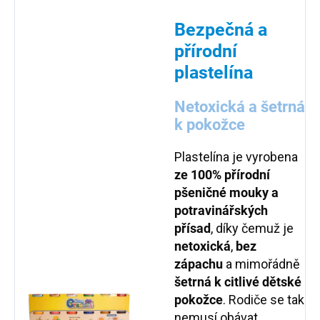
Bezpečná a
přírodní
plastelína
Netoxická a šetrná
k pokožce
Plastelína je vyrobena
ze 100% přírodní
pšeničné mouky a
potravinářských
přísad
, díky čemuž je
netoxická
,
bez
zápachu
a mimořádně
šetrná k citlivé dětské
pokožce
. Rodiče se tak
nemusí obávat