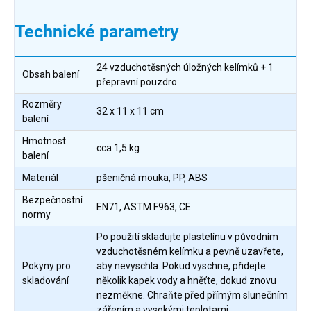
Technické parametry
24 vzduchotěsných úložných kelímků + 1
Obsah balení
přepravní pouzdro
Rozměry
32 x 11 x 11 cm
balení
Hmotnost
cca 1,5 kg
balení
Materiál
pšeničná mouka, PP, ABS
Bezpečnostní
EN71, ASTM F963, CE
normy
Po použití skladujte plastelínu v původním
vzduchotěsném kelímku a pevně uzavřete,
Pokyny pro
aby nevyschla. Pokud vyschne, přidejte
skladování
několik kapek vody a hněťte, dokud znovu
nezměkne. Chraňte před přímým slunečním
zářením a vysokými teplotami.