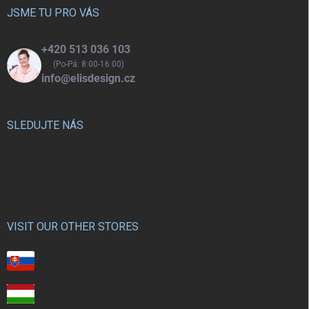
í
JSME TU PRO VÁS
+420 513 036 103
(Po-Pá: 8:00-16:00)
info@elisdesign.cz
SLEDUJTE NÁS
VISIT OUR OTHER STORES