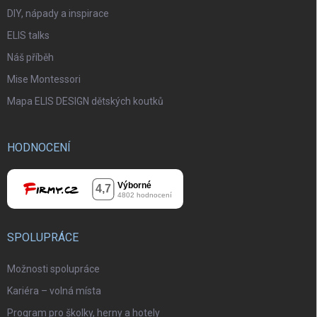
DIY, nápady a inspirace
ELIS talks
Náš příběh
Mise Montessori
Mapa ELIS DESIGN dětských koutků
HODNOCENÍ
SPOLUPRÁCE
Možnosti spolupráce
Kariéra – volná místa
Program pro školky, herny a hotely