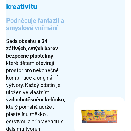
kreativitu
Podněcuje fantazii a
smyslové vnímání
Sada obsahuje
24
zářivých
,
sytých barev
bezpečné plastelíny
,
které dětem otevírají
prostor pro nekonečné
kombinace a originální
výtvory. Každý odstín je
uložen ve vlastním
vzduchotěsném kelímku
,
který pomáhá udržet
plastelínu měkkou,
čerstvou a připravenou k
dalšímu tvoření.