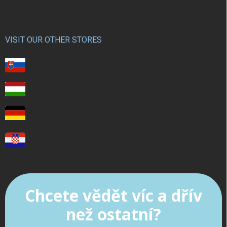
VISIT OUR OTHER STORES
Chcete vědět víc a dřív
než ostatní?