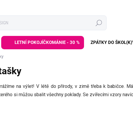
Hledat
LETNÍ POKOJÍČKOMÁNIE - 30 %
ZPÁTKY DO ŠKOL(K)
ky
 tašky
yrážíme na výlet! V létě do přírody, v zimě třeba k babičce. Má
kterého si můžou sbalit všechny poklady. Se zvířecími vzory naví