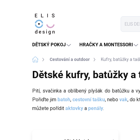
Přejít
na
obsah
DĚTSKÝ POKOJ
HRAČKY A MONTESSORI
Domů
Cestování a outdoor
Kufry, batůžky a taš
Dětské kufry, batůžky a
Pití, svačinka a oblíbený plyšák do batůžku a v
Pořiďte jim
batoh
,
cestovní tašku
, nebo
vak
, do 
můžete pořídit
aktovky
a
penály
.