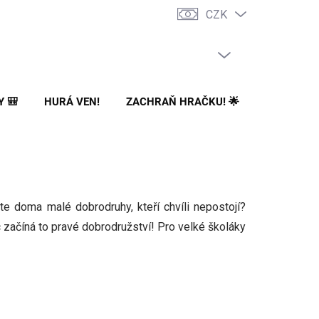
CZK
PRÁZDNÝ KOŠÍK
NÁKUPNÍ
KOŠÍK
Y 🎒
HURÁ VEN!
ZACHRAŇ HRAČKU! 🌟
🌳 NA ZA
te doma malé dobrodruhy, kteří chvíli nepostojí?
c začíná to pravé dobrodružství! P
ro velké školáky